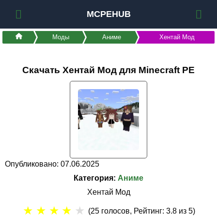
MCPEHUB
Моды
Аниме
Хентай Мод
Скачать Хентай Мод для Minecraft PE
Опубликовано: 07.06.2025
Категория:
Аниме
Хентай Мод
★
★
★
★
★
(
25
голосов, Рейтинг:
3.8
из 5)