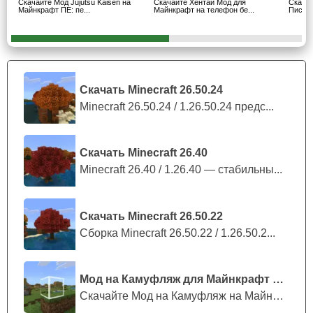
Если игрок поссорится с дамой из хентай мода, то она
Скачайте Мод Jujutsu Kaisen на
Скачайте Хентай Мод для
Скача
Майнкрафт ПЕ: пе...
Майнкрафт на телефон бе...
Пис Ма
может его бросить. Процесс восстановления отношений
будет достаточно тяжёлым, так как в таком случае
репутация игрока снижается ниже минимума. Всё это
будет негативно сказываться на самом Стиве, делая его
несчастным. Не говоря уже о том, что у персонажа не
Скачать Minecraft 26.50.24
останется верных помощниц по дому.
Minecraft 26.50.24 / 1.26.50.24 предс...
Пользователю стоит ценить дам и не обижать их в
Скачать Minecraft 26.40
игре.
Minecraft 26.40 / 1.26.40 — стабильны...
Скачать Minecraft 26.50.22
Сборка Minecraft 26.50.22 / 1.26.50.2...
Мод на Камуфляж для Майнкрафт ПЕ
Скачайте Мод на Камуфляж на Майнкрафт...