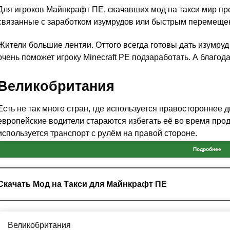
Для игроков Майнкрафт ПЕ, скачавших мод на такси мир п
связанные с заработком изумрудов или быстрым перемеще
Жители большие лентяи. Оттого всегда готовы дать изумр
очень поможет игроку Minecraft PE подзаработать. А благода
Великобритания
Есть не так много стран, где используется правостороннее 
европейские водители стараются избегать её во время про
используется транспорт с рулём на правой стороне.
Подробнее
Некоторые игроки Майнкрафт ПЕ шутят про то что он тор
Скачать Мод на Такси для Майнкрафт ПЕ
Сам внешний вид автомобиля весьма необычный. Он достато
может показаться что
данный автомобиль неповоротлив
. Н
Великобритания
невероятной скоростью.