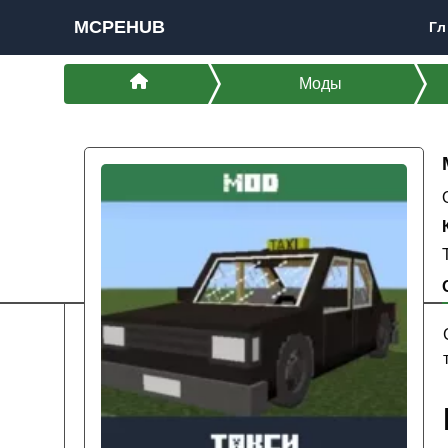
MCPEHUB
Гл
Моды