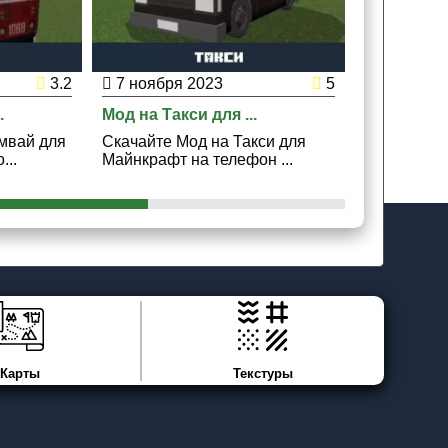
3.2
7 ноября 2023
5
3 ноября
.
Мод на Такси для ...
Мод на Авт
мвай для
Скачайте Мод на Такси для
Скачайте М
...
Майнкрафт на телефон ...
Майнкрафт 
Карты
Текстуры