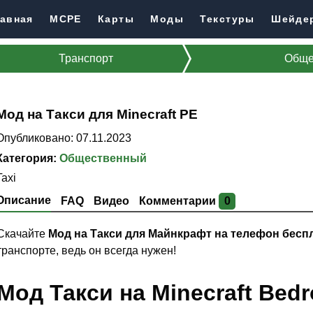
авная
MCPE
Карты
Моды
Текстуры
Шейде
Транспорт
Обще
Мод на Такси для Minecraft PE
Опубликовано: 07.11.2023
Категория:
Общественный
Taxi
Описание
FAQ
Видео
Комментарии
0
Скачайте
Мод на Такси для Майнкрафт на телефон бесп
транспорте, ведь он всегда нужен!
Мод Такси на Minecraft Bedr