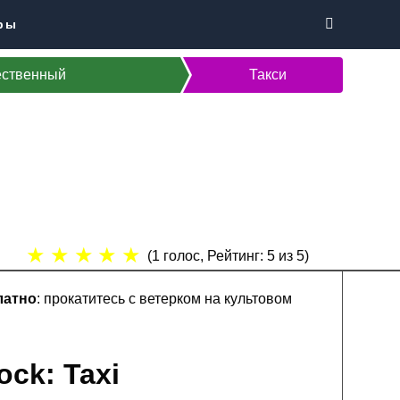
ры
ственный
Такси
★
★
★
★
★
(
1
голос, Рейтинг:
5
из 5)
латно
: прокатитесь с ветерком на культовом
ock: Taxi