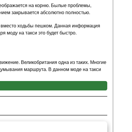
реображается на корню. Былые проблемы,
нием закрывается абсолютно полностью.
уд вместо ходьбы пешком. Данная информация
ря моду на такси это будет быстро.
движение. Великобритания одна из таких. Многие
думывания маршрута. В данном моде на такси
чит из бардачка.
чно большой. Из-за чего игроку Minecraft PE
о данное мнение ошибочно, ведь авто мчится с