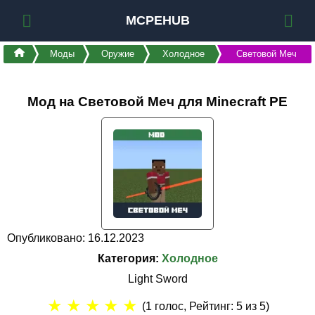
MCPEHUB
Моды
Оружие
Холодное
Световой Меч
Мод на Световой Меч для Minecraft PE
Опубликовано: 16.12.2023
Категория:
Холодное
Light Sword
★
★
★
★
★
(
1
голос, Рейтинг:
5
из 5)