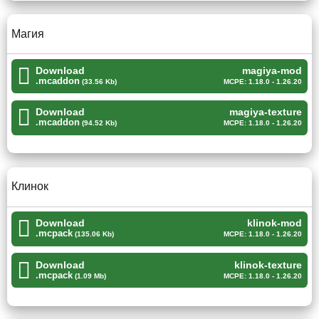
В свою очередь по ещё одну сторону баррикад
находится ночная сестра, которая
готова в любой
Магия
момент разорвать игрока
. Который установил мод на
световой меч для Minecraft PE своими шалкеровыми
пулями.
Download
magiya-mod
.mcaddon
(33.56 Kb)
MCPE: 1.18.0 - 1.26.20
Download
magiya-texture
Справиться с большим набором противников
.mcaddon
(94.52 Kb)
MCPE: 1.18.0 - 1.26.20
игроку поможет зелье забрака.
Магия
Клинок
В этом моде на световой меч происходит настоящая
Download
klinok-mod
.mcpack
магия. И игрок Майнкрафт ПЕ может убедиться в этом
(135.06 Kb)
MCPE: 1.18.0 - 1.26.20
сам. Ведь при помощи
специального верстака
для мечей
Download
klinok-texture
он сможет создать свои уникальные виды оружий,
.mcpack
(1.09 Mb)
MCPE: 1.18.0 - 1.26.20
которые способны уничтожить любого противника.