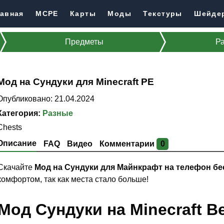
авная
MCPE
Карты
Моды
Текстуры
Шейде
Предметы
Р
Мод на Сундуки для Minecraft PE
Опубликовано: 21.04.2024
Категория:
Разные
Chests
Описание
FAQ
Видео
Комментарии
0
Скачайте
Мод на Сундуки для Майнкрафт на телефон б
комфортом, так как места стало больше!
Мод Сундуки на Minecraft B