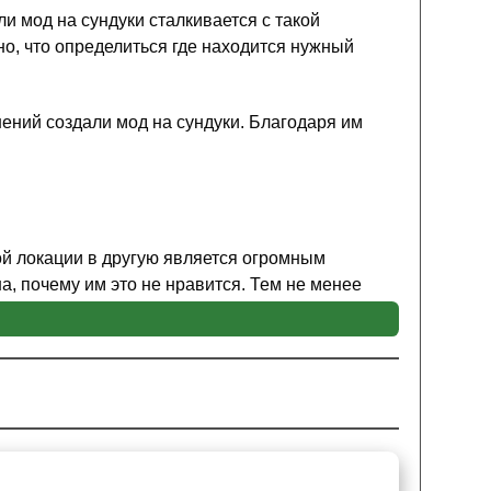
и мод на сундуки сталкивается с такой
но, что определиться где находится нужный
нений создали мод на сундуки. Благодаря им
ой локации в другую является огромным
а, почему им это не нравится. Тем не менее
дователей пиксельного мира. Параметром
сательно данного элемента. Теперь перенос
ного устройства, который
захватывает
 этого игрок Minecraft PE сможет перенести его