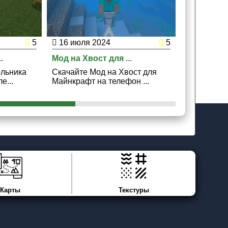
5
16 июля 2024
5
15 мая 2
.
Мод на Хвост для ...
Мод на Ден
ольника
Скачайте Мод на Хвост для
Скачайте М
е...
Майнкрафт на телефон ...
Майнкрафт 
Карты
Текстуры