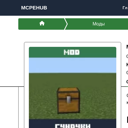
MCPEHUB
Гл
Моды