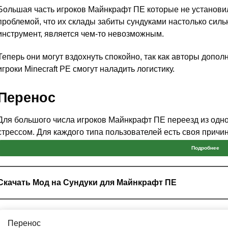
Большая часть игроков Майнкрафт ПЕ которые не установил
проблемой, что их склады забиты сундуками настолько силь
инструмент, является чем-то невозможным.
Теперь они могут вздохнуть спокойно, так как авторы допол
игроки Minecraft PE смогут наладить логистику.
Перенос
Для большого числа игроков Майнкрафт ПЕ переезд из одн
стрессом. Для каждого типа пользователей есть своя причин
есть один общий параметр, который объединяет всех иссле
Подробнее
данным является перенос мода на сундуки.
К счастью, для игроков они могут больше не переживать ка
Скачать Мод на Сундуки для Майнкрафт ПЕ
мода на сундуки станет намного проще. Всё из-за специаль
необходимый сундук
вместе со всем его содержимым и после
туда, куда ему нужно.
Перенос