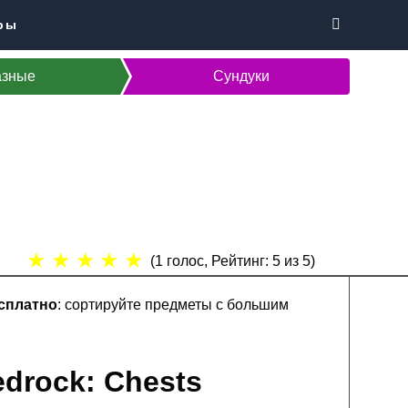
ры
азные
Сундуки
★
★
★
★
★
(
1
голос, Рейтинг:
5
из 5)
есплатно
: сортируйте предметы с большим
edrock: Chests