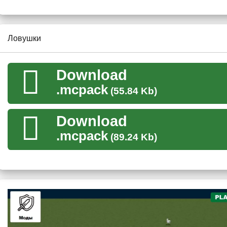
уникальные ловушки
. В случае если грифер будет невнима
Ловушки
Download
.mcpack
(55.84 Kb)
Download
.mcpack
(89.24 Kb)