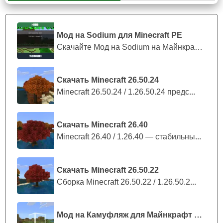
Копьё;
коса;
серп;
Мод на Sodium для Minecraft PE
булава;
Скачайте Мод на Sodium на Майнкрафт П...
острая лопата;
нунчаки;
Скачать Minecraft 26.50.24
катана;
Minecraft 26.50.24 / 1.26.50.24 предс...
сюрикен;
молот.
Скачать Minecraft 26.40
Каждое из них имеет уникальный рецепт для создания.
Minecraft 26.40 / 1.26.40 — стабильны...
Также в зависимости от материала, который выберет
Стив, будет
зависеть вид зачарования
. Начиная от
нанесения уроном ядом, заканчивая прочностью.
Скачать Minecraft 26.50.22
Сборка Minecraft 26.50.22 / 1.26.50.2...
Игрокам Minecraft PE не надо их накладывать как со
столом зачарований
.
Мод на Камуфляж для Майнкрафт ПЕ