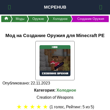
MCPEHUB
Моды
Оружие
Холодное
Создание Оружия
Мод на Создание Оружия для Minecraft PE
Опубликовано: 22.11.2023
Категория:
Холодное
Creation of Weapons
★
★
★
★
★
(
1
голос, Рейтинг:
5
из 5)