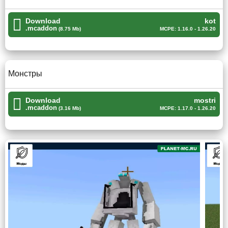
Пред встречей с монстром нужно уж точно быть
готовым, подобрать самое лучшее снаряжение и
Download
kot
.mcaddon
(8.75 Mb)
MCPE: 1.16.0 - 1.26.20
оружие. Отличительная черта моба, которого добавит
мод на сиреноголового, что он
не сгорает от лучей
солнца
. Теперь не получится безопасно бродить по миру
Майнкрафт ПЕ даже днём.
Монстры
Кот
Download
mostri
.mcaddon
(3.16 Mb)
MCPE: 1.17.0 - 1.26.20
Второй мод на сиреноголового привносит чуть больше
новинок в мир Minecraft PE. Теперь будет доступен не
только живой фонарь, но и мультяшный кот.
Фонарь, по сравнению с этим воплощением зла,
покажется просто домашним питомцем, неспособным
кого-либо обидеть.
Этот котик является
чрезвычайно опасным и
вражденым
существом. Он будет убивать всех, кто ему