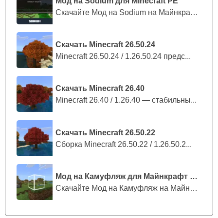
Minecraft PE множество других монстров. Таких, как
Мод на Sodium для Minecraft PE
призраки, вендиго, королева чужих и даже сам сатана.
Скачайте Мод на Sodium на Майнкрафт П...
Чтоб хоть как то справятся со всей этой нечестью в игре
Скачать Minecraft 26.50.24
появляется
новое оружие и новая броня
. Появляется
Minecraft 26.50.24 / 1.26.50.24 предс...
особый верстак для крафта нового вооружения, а также
различная интересная экипировка, например робот-
костюм.
Скачать Minecraft 26.40
Minecraft 26.40 / 1.26.40 — стабильны...
Скачать Minecraft 26.50.22
Сборка Minecraft 26.50.22 / 1.26.50.2...
Мод на Камуфляж для Майнкрафт ПЕ
Скачайте Мод на Камуфляж на Майнкрафт...