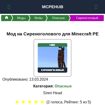
MCPEHUB
Моды
Мобы
Опасные
Сиреноголовый
Мод на Сиреноголового для Minecraft PE
Опубликовано: 13.03.2024
Категория:
Опасные
Siren Head
★
★
★
★
★
(
2
голоса, Рейтинг:
5
из 5)