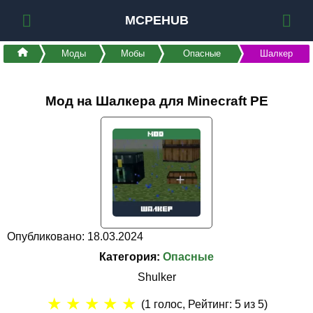
MCPEHUB
Моды
Мобы
Опасные
Шалкер
Мод на Шалкера для Minecraft PE
Опубликовано: 18.03.2024
Категория:
Опасные
Shulker
★
★
★
★
★
(
1
голос, Рейтинг:
5
из 5)