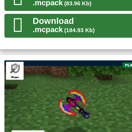
После того как игрок Minecraft PE приготовился сам к защит
.mcpack
(83.96 Kb)
обороне собственного дома
. В этом ему поможет мод на р
камни, которые имеют огромную устойчивость к поврежден
Download
.mcpack
(184.93 Kb)
Крафтерам стоит понизить гамму в настройках, чтобы из