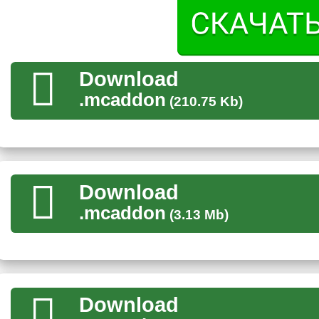
против надоевших серых дней.
Помимо меча, данный мод на радужные предметы также 
Download
Броня
.mcaddon
(210.75 Kb)
Но игрокам Майнкрафт ПЕ также не стоит забывать про защ
настигнуть главного героя. Для этого крафтерам стоит подг
которая спасёт даже, из казалось бы, безвыходного положе
Download
Данный мод на радужные предметы добавит несколько видо
.mcaddon
(3.13 Mb)
инструменты, так и броню
. Самым мощным видом защиты о
семи цветов. Она имеет колоссальные параметры защиты и
заряженного крипера.
Камни
Download