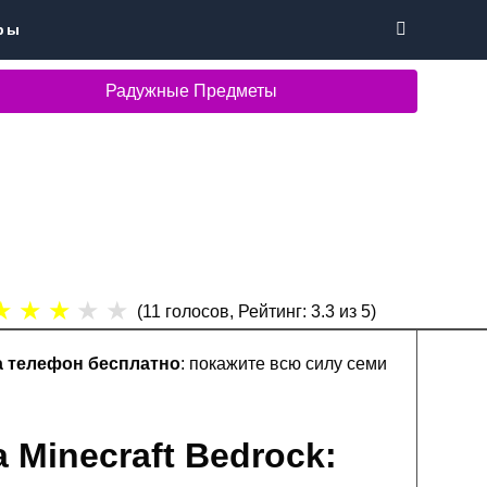
ры
Радужные Предметы
★
★
★
★
★
(
11
голосов, Рейтинг:
3.3
из 5)
а телефон бесплатно
: покажите всю силу семи
Minecraft Bedrock: