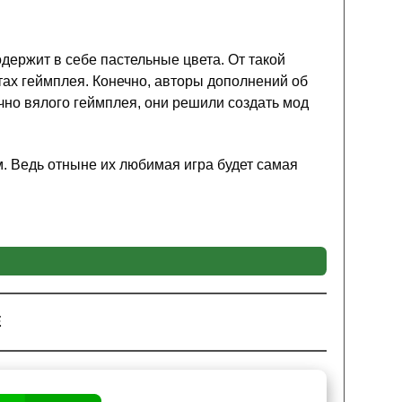
держит в себе пастельные цвета. От такой
тах геймплея. Конечно, авторы дополнений об
чно вялого геймплея, они решили создать мод
м. Ведь отныне их любимая игра будет самая
ое оружие, которое позволит поделить на ноль
ч. Про его существование ходит множество
лялся на полке Херобрина, заканчивая тем, что
Е
оссоздать легендарное орудие и пойти в бой,