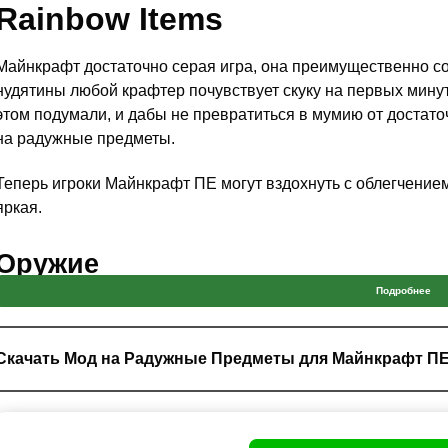
Rainbow Items
Майнкрафт достаточно серая игра, она преимущественно со
нудятины любой крафтер почувствует скуку на первых мину
этом подумали, и дабы не превратиться в мумию от достато
на радужные предметы.
Теперь игроки Майнкрафт ПЕ могут вздохнуть с облегчение
яркая.
Оружие
Подробнее
Для победы над самым серым противником, нужно самое ярк
неприятеля. И самым мощным из них является радужный ме
легенд, начиная от простецких историй, что где-то такой ва
Скачать Мод на Радужные Предметы для Майнкрафт П
он был утерян где-то в Эндер мире.
Но у игроков Minecraft PE наконец появилась возможность в