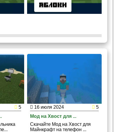
5
16 июля 2024
5
15 мая 2
.
Мод на Хвост для ...
Мод на Ден
ольника
Скачайте Мод на Хвост для
Скачайте М
е...
Майнкрафт на телефон ...
Майнкрафт 