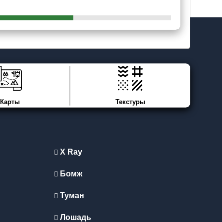
Карты
Текстуры
X Ray
Бомж
Туман
Лошадь