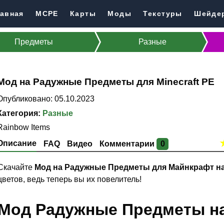
авная
MCPE
Карты
Моды
Текстуры
Шейде
Предметы
Разные
Мод на Радужные Предметы для Minecraft PE
Опубликовано: 05.10.2023
Категория:
Разные
Rainbow Items
Описание
FAQ
Видео
Комментарии
0
Скачайте
Мод на Радужные Предметы для Майнкрафт н
цветов, ведь теперь вы их повелитель!
Мод Радужные Предметы на 