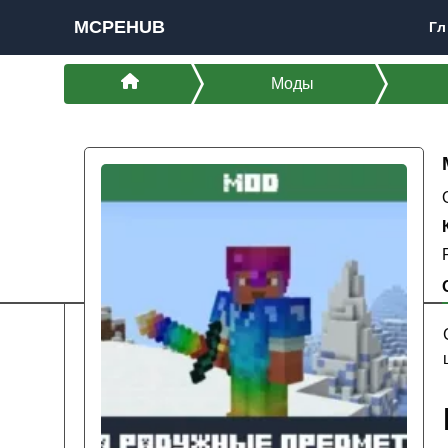
MCPEHUB
Гл
Моды