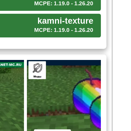
е от монстров, ему стоит задуматься и об
MCPE: 1.19.0 - 1.26.20
адужные вещи, ведь он добавит специальные
иям владеют невероятно ярким цветом.
kamni-texture
MCPE: 1.19.0 - 1.26.20
бежать ухудшения зрения.