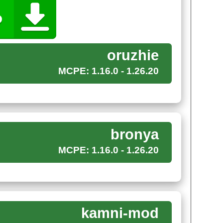
добавляет топор.
oruzhie
MCPE: 1.16.0 - 1.26.20
иту, ведь
хитрый удар сзади
всегда может
отовиться и изготовить специальную броню,
ния.
bronya
в руд, из которых можно
изготовить как
MCPE: 1.16.0 - 1.26.20
т монстров является та, которая сделана из
 может помочь крафтеру пережить взрыв даже
kamni-mod