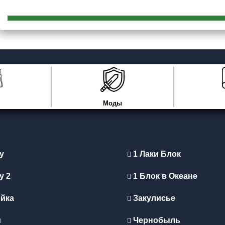
Моды
y
1 Лаки Блок
y 2
1 Блок в Океане
йка
Закулисье
и
Чернобыль