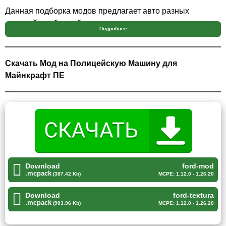
Данная подборка модов предлагает авто разных
моделей, чтобы выбрать именно ту, которая понравится
Подробнее
больше всего по дизайну и скорости.
Форд
Скачать Мод на Полицейскую Машину для
Майнкрафт ПЕ
Данный мод от автора предлагает крафтерам стать
владельцем полицейской машины марки Форд Мустанг.
Стоит отметить, что машина станет настоящим
украшением Стива в Майнкрафт ПЕ, ведь она не только
стильная, но ещё и
издаёт звук сирены.
Download
ford-mod
Более того, данная сирена, в свою очередь, будет
.mcpack
(387.42 Kb)
MCPE: 1.12.0 - 1.26.20
предупреждать всех о том, что стоит спрятаться в
своих домах.
Download
ford-textura
.mcpack
(903.96 Kb)
MCPE: 1.12.0 - 1.26.20
Чтобы стать владельцем машины необходимо загрузить