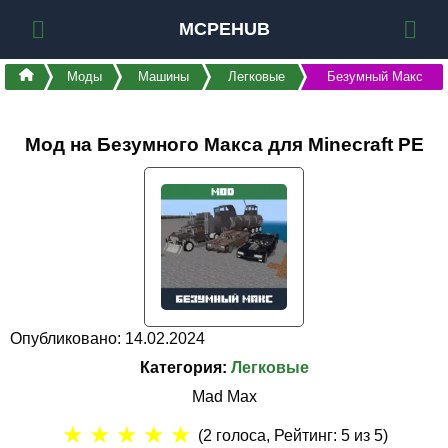
MCPEHUB
Моды
Машины
Легковые
Безумный Макс
Мод на Безумного Макса для Minecraft PE
Опубликовано: 14.02.2024
Категория:
Легковые
Mad Max
★
★
★
★
★
(
2
голоса, Рейтинг:
5
из 5)