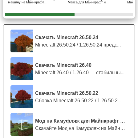
машину на Майнкрафт...
Макса для Майнкрафт н...
Майнкр
следующие команды:
/summon hp:war_rig;
/summon hp:war_rig_trailer.
Скачать Minecraft 26.50.24
Игрушки
Minecraft 26.50.24 / 1.26.50.24 предс...
Автор не прошел стороной и маленькие версии авто.
Чтобы призвать миниатюрные версии четырехколесных
Скачать Minecraft 26.40
друзей из мода на безумного Макса в Майнкрафт ПЕ,
Minecraft 26.40 / 1.26.40 — стабильны...
вам нужно
воспользоваться командами
ниже.
Скачать Minecraft 26.50.22
/summon hp:war_rig.toys;
Сборка Minecraft 26.50.22 / 1.26.50.2...
/summon hp:mad_road_runner.toys;
/summon hp:v8_interceptor.toys;
/summon hp:war_rig_trailer.toys.
Мод на Камуфляж для Майнкрафт ПЕ
Скачайте Мод на Камуфляж на Майнкрафт...
А чтобы прокатиться на них, пользователям мода