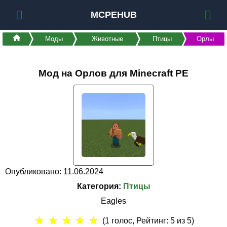
MCPEHUB
Моды
Животные
Птицы
Орлы
Мод на Орлов для Minecraft PE
Опубликовано: 11.06.2024
Категория:
Птицы
Eagles
★
★
★
★
★
(
1
голос, Рейтинг:
5
из 5)