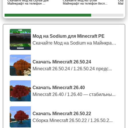
Скачайте Мод на Орлов для
Скачайте Мод на Гусей
Скачай
Майнкрафт на телефон ...
Майнкрафт на телефон бесп...
Майнкр
вариантах:
Златокрот;
Звездорыл.
Мод на Sodium для Minecraft PE
Кроме того, в аддоне также добавлены два врага для
Скачайте Мод на Sodium на Майнкрафт П...
этих существ: орлы и совы.
Скачать Minecraft 26.50.24
Особенности
Minecraft 26.50.24 / 1.26.50.24 предс...
Есть и некоторые другие особенности животных,
которые добавляет мод на орлов.
Скачать Minecraft 26.40
Minecraft 26.40 / 1.26.40 — стабильны...
Для крафтеров Minecraft PE новые зверьки не
опасны, так как у них 20 единиц здоровья и 3
урона.
Скачать Minecraft 26.50.22
Сборка Minecraft 26.50.22 / 1.26.50.2...