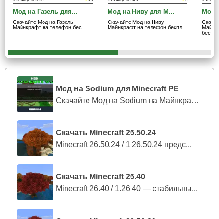
26 августа 2023
3.9
25 августа 2023
5
15 март
Мод на Газель для...
Мод на Ниву для M...
Мод н
В данном моде очень реалистично выполнена
Скачайте Мод на Газель
Скачайте Мод на Ниву
Скача
Майнкрафт на телефон бес...
Майнкрафт на телефон беспл...
Майнк
панель приборов.
беспла
Сломанная
Мод на Sodium для Minecraft PE
Боевая классика всегда в моде. И с этим утверждением
Скачайте Мод на Sodium на Майнкрафт П...
весьма трудно поспорить, ведь оно
очень удобное
.
Особенно это касается данной Нивы, ведь теперь это не
просто сломанная рухлядь, а элитный аппарат, который
Скачать Minecraft 26.50.24
получил ранения. Но от чего не стал хуже.
Minecraft 26.50.24 / 1.26.50.24 предс...
Игроки Minecraft PE всё так же могут
Скачать Minecraft 26.40
перемещаться на данном авто, пусть и с меньшей
Minecraft 26.40 / 1.26.40 — стабильны...
скоростью.