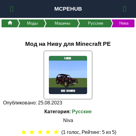
MCPEHUB
Моды
Машины
Русские
Нива
Мод на Ниву для Minecraft PE
Опубликовано: 25.08.2023
Категория:
Русские
Niva
★
★
★
★
★
(
1
голос, Рейтинг:
5
из 5)