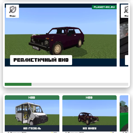
увидеть другую сторону медали. Игроки этого
пиксельного мира ценят
стабильность и надежность
, и в
этом контексте мод на обычный джип может быть
воспринят как символ этих качеств.
Кроссовер — это класс, который не стремится следовать
новым тенденциям или устаревать вместе с ними,
особенно с моральной точки зрения.
Она остается
верной своему оригинальному дизайну и
функциональности
, не поддаваясь влиянию времени и
изменяющихся современных тенденций.
Одним из главных преимуществ Нивы является ее
способность преодолевать различные препятствия. Эта
машина способна справиться с болотистыми
местностями в игре Майнкрафт ПЕ, где большинство
других автомобилей могли бы застрять. Это делает ее
идеальным выбором для тех, кто ценит надежность и
функциональность, а не модные новинки.