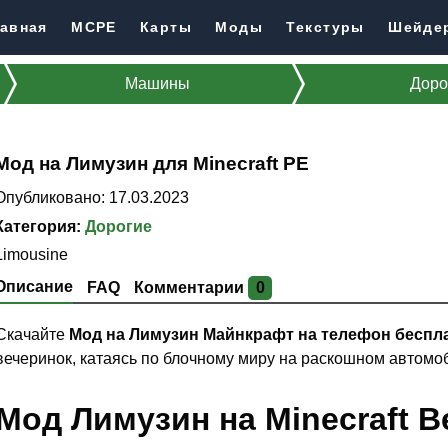
авная
MCPE
Карты
Моды
Текстуры
Шейде
Машины
Доро
Мод на Лимузин для Minecraft PE
Опубликовано: 17.03.2023
Категория:
Дорогие
Limousine
Описание
FAQ
Комментарии
0
Скачайте
Мод на Лимузин Майнкрафт на телефон беспл
вечеринок, катаясь по блочному миру на раскошном автомо
Мод Лимузин на Minecraft B