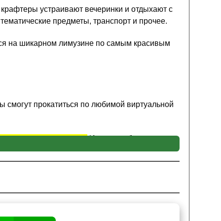
, крафтеры устраивают вечеринки и отдыхают с
тематические предметы, транспорт и прочее.
ться на шикарном лимузине по самым красивым
ы смогут прокатиться по любимой виртуальной
е до шести пассажиров.
Идеально будет
анства. Исследовать вместе их тайны с
имеет среднюю скорость передвижения.