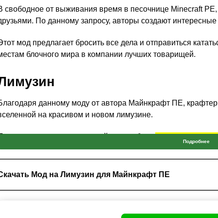
В свободное от выживания время в песочнице Minecraft PE
друзьями. По данному запросу, авторы создают интересные 
Этот мод предлагает бросить все дела и отправиться ката
местам блочного мира в компании лучших товарищей.
Лимузин
Благодаря данному моду от автора Майнкрафт ПЕ, крафтер
вселенной на красивом и новом лимузине.
Примечательно, что люксовый автомобиль
вмещает в салон
Подробнее
организовать поездку по лучшим местам кубического простр
лучшими друзьями.
Скачать Мод на Лимузин для Майнкрафт ПЕ
Стоит отметить,
модель представлена в белом цвете, и 
Другой транспорт