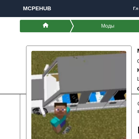
MCPEHUB
Гл
Моды