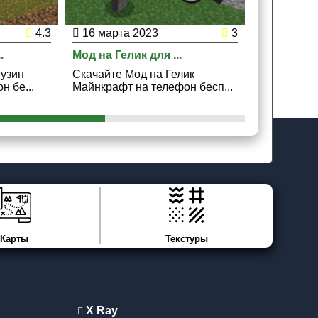
4.3
16 марта 2023
3
15 марта
.
Мод на Гелик для ...
Мод на Мер
музин
Скачайте Мод на Гелик
Скачайте 
 бе...
Майнкрафт на телефон бесп...
Майнкрафт 
Карты
Текстуры
X Ray