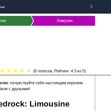
ры
гие
Лимузин
★
★
★
★
★
(
6
голосов, Рейтинг:
4.3
из 5)
атно
: почувствуйте себя настоящим королем
биле с друзьями!
edrock: L
imousine