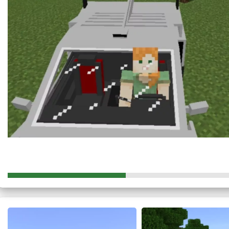
ПЕ.
Лаконичный белый цвет и стильный дизайн
вскружат гол
Чтобы покатиться на данной машине или устроить гонки 
режиме креатива.
Включив экспериментальные функции, после загрузки аддона