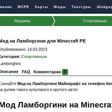
авная
MCPE
Карты
Моды
Текстуры
Шейде
Машины
Спортивные
Мод на Ламборгини для Minecraft PE
Опубликовано: 14.03.2023
Категория:
Спортивные
Lamborghini
Описание
FAQ
Комментарии
0
Скачайте
Мод на Ламборгини Майнкрафт на телефон бе
за рулем такого культового и крутого авто!
Мод Ламборгини на Minecraf