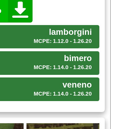
 в песочнице Minecraft PE есть очень крутая,
lamborgini
MCPE: 1.12.0 - 1.26.20
аделец. Этот суперкар желтого цвета умчит
bimero
 места кубического мира.
MCPE: 1.14.0 - 1.26.20
команду мода: /summon bm:lambo.
veneno
чит, можно смело планировать поездку на
MCPE: 1.14.0 - 1.26.20
ини предлагает модель Венено в Майнкрафт