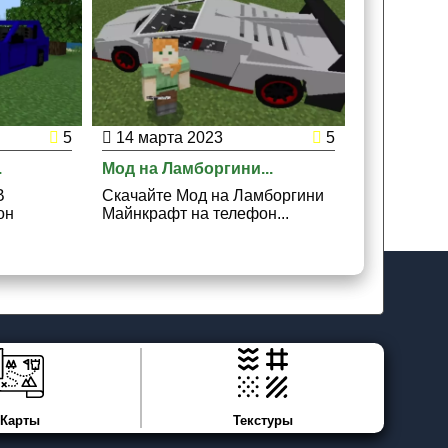
5
14 марта 2023
5
.
Мод на Ламборгини...
В
Скачайте Мод на Ламборгини
он
Майнкрафт на телефон...
Карты
Текстуры