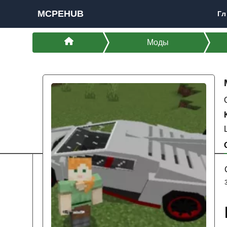
MCPEHUB
Гл
Моды