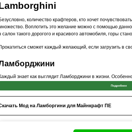
L
amborghini
Безусловно, количество крафтеров, кто хочет почувствоват
множество. Воплотить это желание можно с помощью данно
в салон такого дорогого и красивого автомобиля, горы стано
Прокатиться сможет каждый желающий, если загрузить в с
Ламборджини
Каждый знает как выглядит Ламборджини в жизни. Особенн
тачки в песочнице Майнкрафт ПЕ.
Подробнее
Этот мод предлагает машину яркого желтого цвета, чтобы уж
завести мотор не потребуются большие усилий. Необходим
Скачать Мод на Ламборгини для Майнкрафт ПЕ
кнопку.
Безусловно, ради веселья, можно пригласить с собой кого-
путешествие.