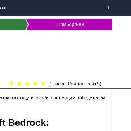
ры
Ламборгини
★
★
★
★
★
(
1
голос, Рейтинг:
5
из 5)
сплатно
: ощутите себя настоящим победителем
t Bedrock: