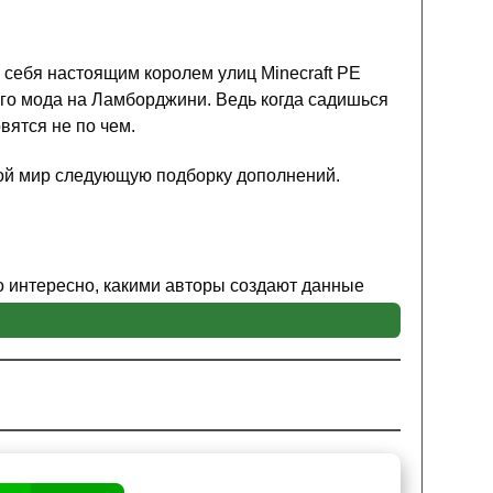
ь себя настоящим королем улиц Minecraft PE
го мода на Ламборджини. Ведь когда садишься
вятся не по чем.
вой мир следующую подборку дополнений.
о интересно, какими авторы создают данные
е из далека было видно, кто за рулем. Чтобы
о подойти к машине и
нажать всплывающую
то за компанию и отправиться в незабываемое