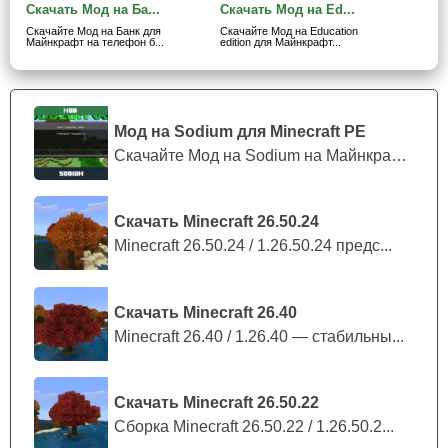
Скачать Мод на Ба...
Скачать Мод на Ed...
Второй из основ, на которых держится мироустройство,
Скачайте Мод на Банк для
Скачайте Мод на Education
Майнкрафт на телефон б...
edition для Майнкрафт...
— это физика. В игре и ранее она присутствовала в виде
падающих сыпучих блоков.
Однако с модом на
Education edition для Майнкрафт ПЕ физика на это
не закончится
. Например, воздушные шарики,
Мод на Sodium для Minecraft PE
накаченные гелием, буду подниматься высоко в воздух.
Скачайте Мод на Sodium на Майнкрафт П...
Но в крайних слоях атмосферы они взорвутся от
Скачать Minecraft 26.50.24
давления.
Minecraft 26.50.24 / 1.26.50.24 предс...
Скачать Minecraft 26.40
Minecraft 26.40 / 1.26.40 — стабильны...
Скачать Minecraft 26.50.22
Сборка Minecraft 26.50.22 / 1.26.50.2...