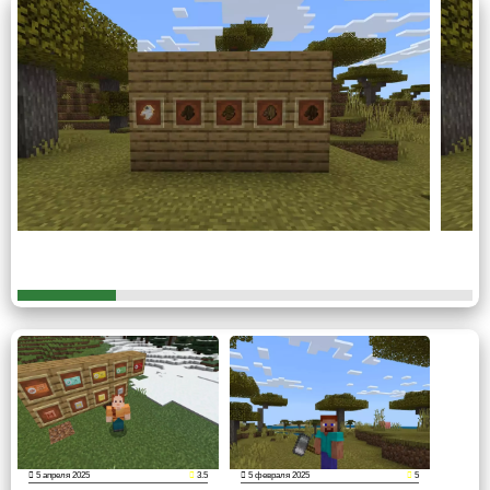
Одной из основных наук для познания окружающего
мира является химия. Благодаря моду на Education
edition для Майнкрафт ПЕ игрок сможет изучать этот
предмет в любимой игре. Разумеется, фундаментом
является добавление самых настоящих химических
элементов.
Смешивая различные соединения из мода на Education
edition для Minecraft PE,
будут возникать новые
.
Например, железо можно будет создать из содержимого
склянок, а не копать в шахте, что здорово разнообразит
геймплей.
Не все элементы можно создать химически.
Физика
5 апреля 2025
3.5
5 февраля 2025
5