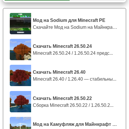
Суперсилы
Мод на Sodium для Minecraft PE
В случае, если игрок Minecraft PE получит не тот вид
Скачайте Мод на Sodium на Майнкрафт П...
духа, который он хотел, он может отыскать диск отмены.
С его помощью пользователь сможет сменить
Скачать Minecraft 26.50.24
надоевший ему дух
, хоть это и не соответствует канону
Minecraft 26.50.24 / 1.26.50.24 предс...
оригинальной истории. Помимо прочего мод на ДжоДжо
даст игроку и другие суперсилы.
Скачать Minecraft 26.40
Minecraft 26.40 / 1.26.40 — стабильны...
Скачать Minecraft 26.50.22
Сборка Minecraft 26.50.22 / 1.26.50.2...
Мод на Камуфляж для Майнкрафт ПЕ