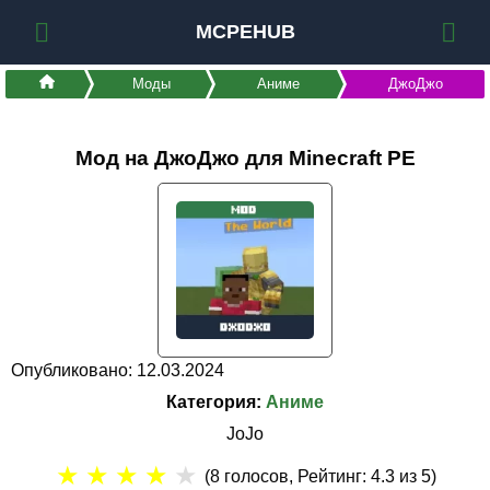
MCPEHUB
Моды
Аниме
ДжоДжо
Мод на ДжоДжо для Minecraft PE
Опубликовано: 12.03.2024
Категория:
Аниме
JoJo
★
★
★
★
★
(
8
голосов, Рейтинг:
4.3
из 5)