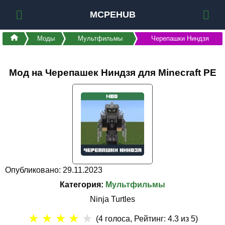
MCPEHUB
Моды
Мультфильмы
Черепашки Ниндзя
Мод на Черепашек Ниндзя для Minecraft PE
Опубликовано: 29.11.2023
Категория:
Мультфильмы
Ninja Turtles
★
★
★
★
★
(
4
голоса, Рейтинг:
4.3
из 5)