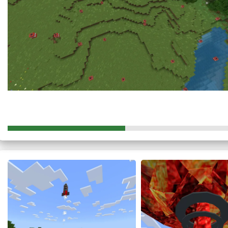
А для того, чтобы отправить их в воздух, главному герою с
нажать кнопку launch. Если не ввести данные, то ракета пр
Что может нанести большой ущерб базе игрока.
Запуск следует производить на специальном полигоне, к