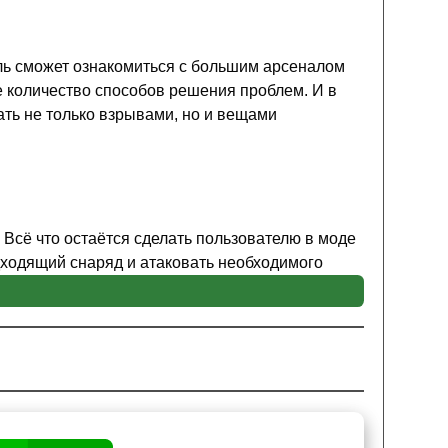
ль сможет ознакомиться с большим арсеналом
 количество способов решения проблем. И в
ать не только взрывами, но и вещами
 Всё что остаётся сделать пользователю в моде
одходящий снаряд и атаковать необходимого
рдинатами и для запуска главному герою
, чтобы предмет из мода на боевые ракеты для