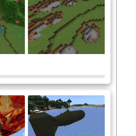
перва необходимо ввести координаты, а после
иземлится в то же место, откуда была выпущена.
оторый пользователь не боится потерять.