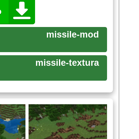
missile-mod
necraft Bedrock играет и арсенал.
 Каждая из них по-своему полезна и опасна.
е же — особыми эффектами. К примеру,
missile-textura
 существ. Которые если и не уничтожат базу
сделать свои дела и сбежать из локации
.
в испортить врагу настроение, установив
 понадобится множество ингредиентов. В
ся большое количество динамита.