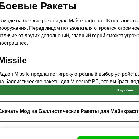
Боевые Ракеты
В моде на боевые ракеты для Майнкрафт на ПК пользовате
вооружения. Перед лицом пользователя откроется огромное
отличие от других дополнений, главный герой сможет угрож
пострашнее.
Missile
Аддон Missile предлагает игроку огромный выбор устройств.
на баллистические ракеты для Minecraft PE, это выбрать п
врага.
Подробнее
Также важно отметить и то, что дополнение пользуется коо
необходимо заранее знать расположение своего противника
Скачать Мод на Баллистические Ракеты для Майнкрафт
Майнкрафт Бедрок точно настиг свою цель.
Враг вряд ли будет ожидать атаку с воздуха.