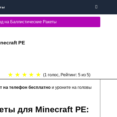
ры
д на Баллистические Ракеты
necraft PE
★
★
★
★
★
(
1
голос, Рейтинг:
5
из 5)
т на телефон бесплатно
и уроните на головы
ты для Minecraft PE: