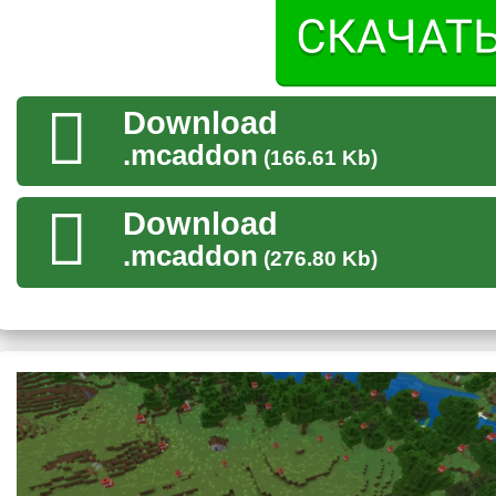
Арсенал
Download
Очень большую роль в моде на баллистические ракеты для Mi
Пользователь сможет выбирать из более чем двадцати бомб.
.mcaddon
(166.61 Kb)
Некоторые просто поражают своей взрывной мощью. Други
Download
пользователь может высадить десант из более чем тридцати
противника, но точно наведут шороху. Что позволит игроку 
.mcaddon
(276.80 Kb)
незамеченным в моде на боевые ракеты для Майнкрафт ПЕ
Пользователь сможет найти ещё больше интересных способо
моды на войну для MCPE.
Крафт
Для того, чтобы создать оружие судного дня, пользователю
зависимости от желаемого результата, может использовать