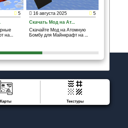
5
16 августа 2025
5
27 декаб
.
Скачать Мод на Ат...
Скачать Мо
ерные
Скачайте Мод на Атомную
Скачайте 
 на...
Бомбу для Майнкрафт на ...
броню для 
Карты
Текстуры