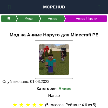
MCPEHUB
Моды
Аниме
Аниме Наруто
Мод на Аниме Наруто для Minecraft PE
Опубликовано: 01.03.2023
Категория:
Аниме
Naruto
★
★
★
★
★
(
5
голосов, Рейтинг:
4.6
из 5)