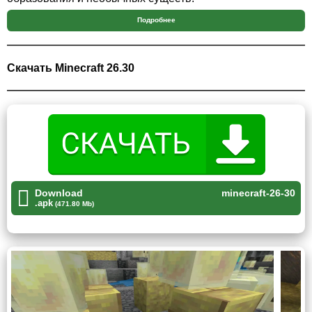
Подробнее
Разработчики также добавили новые декоративные
материалы, музыку, предметы и расширили генерацию
мира для любителей исследования больших подземных
Скачать Minecraft 26.30
систем.
Серные пещеры
Главным нововведением стали серные пещеры. Это
новый подземный биом, который состоит из жёлтых
серных блоков и красноватого минерала киноварь.
Download
minecraft-26-30
.apk
(471.80 Mb)
Внутри таких пещер можно найти скопления
светящегося лишайника, серные бассейны, природные
образования из шипов и новых мобов. На поверхности
мира иногда появляются серные источники, которые
помогают обнаружить расположенные под землёй
пещеры.