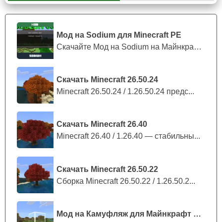
Серный куб
В Майнкрафт 26.30 появился серный куб — новое
Мод на Sodium для Minecraft PE
мирное существо, напоминающее слизня.
Скачайте Мод на Sodium на Майнкрафт П...
Оно обитает исключительно в серных пещерах и
обладает необычным поведением. Куб способен
Скачать Minecraft 26.50.24
поглощать различные блоки, изменяя свои свойства.
Minecraft 26.50.24 / 1.26.50.24 предс...
Например, шерсть делает его более лёгким, лёд
позволяет скользить дальше, а TNT превращает моба в
живую взрывчатку.
Скачать Minecraft 26.40
Minecraft 26.40 / 1.26.40 — стабильны...
После гибели крупный серный куб разделяется на
маленькие версии, которые со временем снова могут
вырасти во взрослую форму.
Скачать Minecraft 26.50.22
Сборка Minecraft 26.50.22 / 1.26.50.2...
Новая музыка
Мод на Камуфляж для Майнкрафт ПЕ
Для исследования мира разработчики подготовили пять