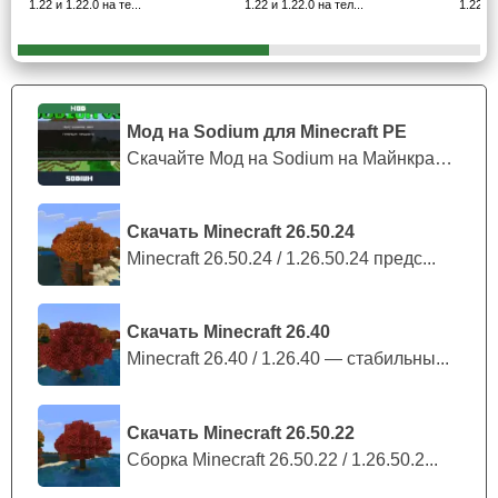
1.22 и 1.22.0 на те...
1.22 и 1.22.0 на тел...
1.22 и 
выше.
В Серных пещерах изменены пропорции появления
мобов: Серные кубы встречаются группами, а
обычных враждебных существ стало меньше.
Исправлена заморозка при открытии печи без
Мод на Sodium для Minecraft PE
рецептов и улучшена работа некоторых экранов
Скачайте Мод на Sodium на Майнкрафт П...
интерфейса.
Скачать Minecraft 26.50.24
Серные пещеры и Серный
Minecraft 26.50.24 / 1.26.50.24 предс...
куб
Скачать Minecraft 26.40
Майнкрафт Бедрок 26.30.29 / 1.26.30.29 заметно
Minecraft 26.40 / 1.26.40 — стабильны...
развивает подземную часть Chaos Cubed
. Серные
пещеры теперь лучше раскрывают свою атмосферу за
Скачать Minecraft 26.50.22
счёт цвета травы, серных бассейнов, уменьшенного
Сборка Minecraft 26.50.22 / 1.26.50.2...
количества светящегося лишайника и обновлённой
генерации участков, выходящих к поверхности.