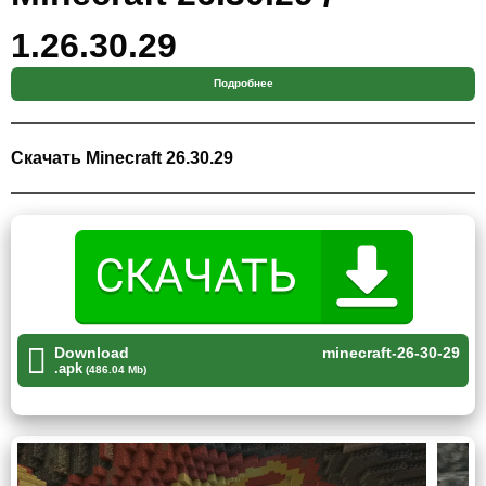
1.26.30.29
Подробнее
Minecraft 26.30.29 / 1.26.30.29 относится к ветке Beta и
Preview. В ней Mojang продолжает дорабатывать
экспериментальные возможности Chaos Cubed,
Скачать Minecraft 26.30.29
исправляет ошибки в интерфейсе, поведении мобов,
генерации мира и работе Realms. Для мобильных
игроков это обновление интересно тем, что многие
правки касаются реального игрового процесса, а не
только внутренних технических систем.
Майнкрафт 26.30.29 / 1.26.30.29 подойдёт тем, кто играет
Download
minecraft-26-30-29
на телефоне, тестирует новые механики и хочет заранее
.apk
(486.04 Mb)
понять, как будут выглядеть будущие изменения Bedrock
Edition. При этом важно помнить: тестовые сборки могут
работать нестабильно, поэтому перед установкой
желательно сохранить важные миры.