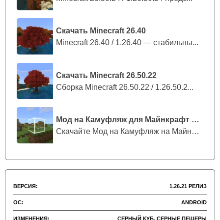
зависание. После правки процесс крафта, переплавки
руды, еды и других материалов должен стать спокойнее.
Скачать Minecraft 26.40
Minecraft 26.40 / 1.26.40 — стабильны...
Стабильность и работа на
Android
Скачать Minecraft 26.50.22
Сборка Minecraft 26.50.22 / 1.26.50.2...
Главная практическая польза версии — исправление
вылетов. В changelog указаны несколько crash-проблем:
во время игры, при запуске и при использовании поиска
Мод на Камуфляж для Майнкрафт ПЕ
игроков без авторизации. Для Bedrock это важный
Скачайте Мод на Камуфляж на Майнкрафт...
момент, потому что внезапный вылет может прервать
сессию, повредить настроение от прохождения или
помешать игре на сервере.
ВЕРСИЯ:
1.26.21 РЕЛИЗ
Скачать Minecraft PE 26.21 / 1.26.21 можно
рассматривать как разумный шаг, если прошлая версия
ОС:
ANDROID
на устройстве запускалась нестабильно. Особенно это
ИЗМЕНЕНИЯ:
СЕРНЫЙ КУБ, СЕРНЫЕ ПЕЩЕРЫ