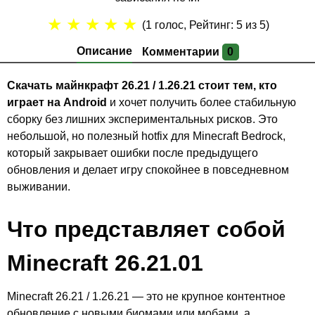
★
★
★
★
★
(
1
голос, Рейтинг:
5
из 5)
Описание
Комментарии
0
Скачать майнкрафт 26.21 / 1.26.21 стоит тем, кто
играет на Android
и хочет получить более стабильную
сборку без лишних экспериментальных рисков. Это
небольшой, но полезный hotfix для Minecraft Bedrock,
который закрывает ошибки после предыдущего
обновления и делает игру спокойнее в повседневном
выживании.
Что представляет собой
Minecraft 26.21.01
Minecraft 26.21 / 1.26.21 — это не крупное контентное
обновление с новыми биомами или мобами, а