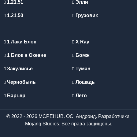
1.21.51
Элли
Теперь статическое локальное освещение эмулируется
корректно вне зависимости от слота экипировки.
1.21.50
Грузовик
Владельцы устройств без выделенного GPU получают
рендеринг через CPU-бэкпорт — частота кадров
снижается на 7–9%, но визуальные артефакты
1 Лаки Блок
X Ray
отсутствуют.
1 Блок в Океане
Бомж
Закулисье
Туман
Чернобыль
Лошадь
Барьер
Лего
© 2022 - 2026 MCPEHUB. ОС: Андроид. Разработчики:
Mojang Studios. Все права защищены.