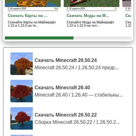
Золотой одуванчик интегрирован в систему крафта как
16 апреля 2025
4.4
15 апреля 2025
3
15 апре
источник жёлтого красителя и компонент
Скачать Карты на ...
Скачать Моды на М...
Скача
подозрительного супа.
Скачайте Карты на Майнкрафт
Скачайте Моды на Майнкрафт
Скача
1.22 и 1.22.0 на те...
1.22 и 1.22.0 на тел...
1.22 и 
Зафиксировано изменение AI-поведения пиглинов:
теперь мобы демонстрируют повышенную аггрессию к
данному предмету, что позволяет использовать его в
качестве приманки при постройке ферм. Эндермены
Скачать Minecraft 26.50.24
также получили возможность поднимать поставленные
Minecraft 26.50.24 / 1.26.50.24 предс...
экземпляры цветка.
Describe-биндинг:
Скачать Minecraft 26.40
Minecraft 26.40 / 1.26.40 — стабильны...
имплементация accessibility
В сборку добавлен предиктивный ввод Describe. При
Скачать Minecraft 26.50.22
наведении курсора (или тач-фокуса) на блок либо моба
Сборка Minecraft 26.50.22 / 1.26.50.2...
система генерирует текстовое описание объекта с
параллельным голосовым сопровождением.