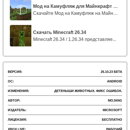
Мод на Камуфляж для Майнкрафт ПЕ
Функция реализована на уровне движка без
Скачайте Мод на Камуфляж на Майнкрафт...
дополнительной нагрузки на CPU, что подтверждено
тестами на устройствах с Snapdragon 450 и аналогами.
Скачать Minecraft 26.34
Minecraft 26.34 / 1.26.34 представляе...
Совместимость и
эксплуатационные
характеристики
ВЕРСИЯ:
26.10.23 БЕТА
ОС:
ANDROID
Параметр
Показатель / Комментарий
ИЗМЕНЕНИЯ:
ДЕТЕНЫШИ ЖИВОТНЫХ. ФИКС ОШИБОК.
Минимальная
АВТОР:
MOJANG
Android 5.0 (API 21)
версия ОС
ИЗДАТЕЛЬ:
MICROSOFT
Рекомендуемый
от 3 ГБ для стабильной загрузки
ЛИЦЕНЗИЯ:
БЕСПЛАТНО
объём ОЗУ
чанков
XBOX LIVE:
РАБОЧИЙ