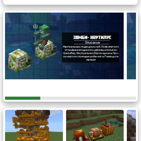
Модели мобов: унификация
полигональной сетки
Подверглись переработке хитбоксы и UV-развёртка
детёнышей зомби, кадавров, пиглинов и утопленников.
Ранее на среднечастотных GPU наблюдались
артефакты скелетной анимации при экипировке шлемов
и нагрудников. Актуальная версия Minecraft PE 26.10.23
нивелирует данные искажения за счёт принудительного
LOD-сглаживания в режиме реального времени.
Визуально это выражается в читаемых пропорциях
конечностей и отсутствии «провалов» текстур в
коллизию.
Геймплейная механика:
золотой одуванчик
Ранее декоративный блок получил статус утилитарного.