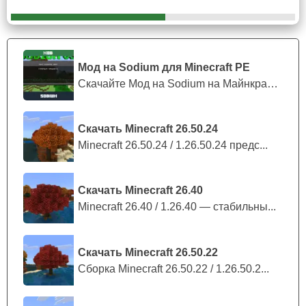
взаимодействует с блоками и их коллизией.
Улучшена работа освещения и эффектов в
сценариях с Vibrant Visuals.
Мод на Sodium для Minecraft PE
Геймплей и стабильность
Скачайте Мод на Sodium на Майнкрафт П...
Поборник с именем «Johnny» снова корректно
Скачать Minecraft 26.50.24
атакует цели, как и задумано.
Minecraft 26.50.24 / 1.26.50.24 предс...
Исправлена преждевременная выдача достижения
Adventuring Time.
На Windows устранена проблема со сбросом размера
Скачать Minecraft 26.40
окна после перезапуска.
Minecraft 26.40 / 1.26.40 — стабильны...
Графические изменения и
Скачать Minecraft 26.50.22
Vibrant Visuals
Сборка Minecraft 26.50.22 / 1.26.50.2...
Режим Ray Traced снова корректно отображает