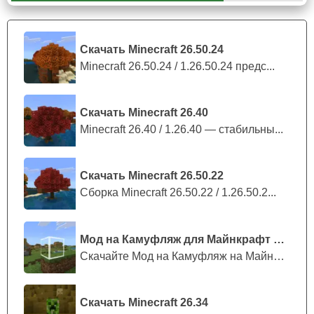
на разъяренного быка. При встрече начнет атаку без
раздумий на любого кого встретит.
Скачать Minecraft 26.50.24
Аванпосты
Minecraft 26.50.24 / 1.26.50.24 предс...
В Майнкрафт 1.10.0.4 была представлена новинка,
которая внесла значительные изменения в генерацию
Скачать Minecraft 26.40
мира. Одним из главных нововведений стали аванпосты
Minecraft 26.40 / 1.26.40 — стабильны...
разбойников.
Базы представляют собой разнообразные комплексы,
Скачать Minecraft 26.50.22
состоящие из нескольких зданий, площадей и
Сборка Minecraft 26.50.22 / 1.26.50.2...
оборонительных сооружений.
Уникальность заключается в том, что они заселены
Мод на Камуфляж для Майнкрафт ПЕ
врагами, которые не приветствуют появление геймеров
Скачайте Мод на Камуфляж на Майнкрафт...
на своей территории.
Они снабжены луками и клинками. Пользователям
Скачать Minecraft 26.34