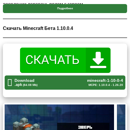
появлении деревень рядом с героем.
Подробнее
Улучшено поведение щитов и поддержка текстур
высокого разрешения для моделей Lectern.
Скачать Minecraft Бета 1.10.0.4
Блоки
Кафедра — это мебельный блок, который можно
использовать для создания комфортной обстановки в
пиксельном пространстве. На кафедру можно положить
книгу, что делает его удобным элементом для создания
Download
minecraft-1-10-0-4
библиотек или кабинетов.
.apk
(84.08 Mb)
MCPE: 1.10.0.4 - 1.26.20
Ткацкий станок предоставляет возможность наложения
узоров на флаги в Майнкрафт 1.10.0.4. Это
замечательный способ настроить флаги и придать им
уникальный вид.
Костёр является важным инструментом в начале