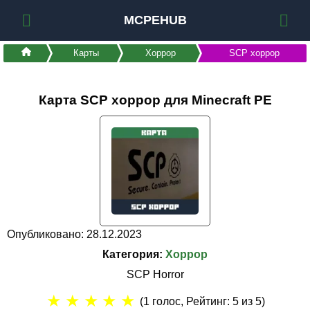
MCPEHUB
Карты
Хоррор
SCP хоррор
Карта SCP хоррор для Minecraft PE
Опубликовано: 28.12.2023
Категория:
Хоррор
SCP Horror
★
★
★
★
★
(
1
голос, Рейтинг:
5
из 5)