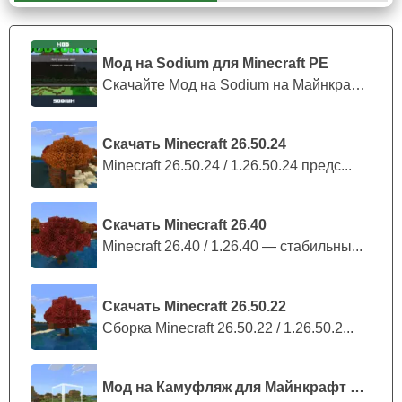
выскочит объект и будет включён скример. После
чего мир уже нельзя будет запустить.
Мод на Sodium для Minecraft PE
Скачайте Мод на Sodium на Майнкрафт П...
Звуковое сопровождение
Скачать Minecraft 26.50.24
Во время прохождения игрокам Майнкрафт ПЕ стоит
Minecraft 26.50.24 / 1.26.50.24 предс...
использовать наушники. Так как звуковое
сопровождение карты SCP хоррор прекрасно
проработано. Звуки трескающихся ламп, главного
Скачать Minecraft 26.40
злодея не дадут
спокойно вздохнуть пользователю
.
Minecraft 26.40 / 1.26.40 — стабильны...
Скачать Minecraft 26.50.22
Сборка Minecraft 26.50.22 / 1.26.50.2...
Мод на Камуфляж для Майнкрафт ПЕ