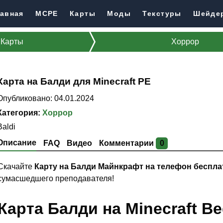
авная
MCPE
Карты
Моды
Текстуры
Шейде
Карты
Хоррор
Карта на Балди для Minecraft PE
Опубликовано: 04.01.2024
Категория:
Хоррор
Baldi
Описание
FAQ
Видео
Комментарии
0
Скачайте
Карту на Балди Майнкрафт на телефон беспла
сумасшедшего преподавателя!
Карта Балди на Minecraft Be