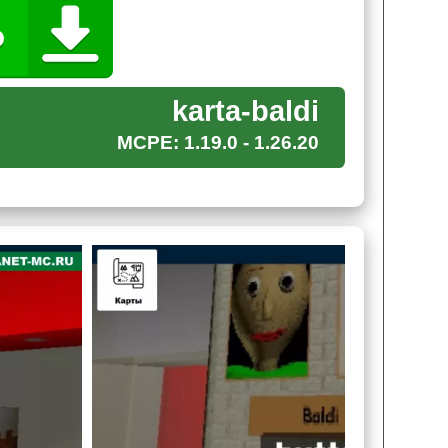
karta-baldi
MCPE: 1.19.0 - 1.26.20
нейно. Задача игрока Майнкрафт ПЕ на данной
из кнопок пользователю предстоит решить
делать, преподаватель станет быстрее и будет
 главный злодей вместо того, чтобы сажать