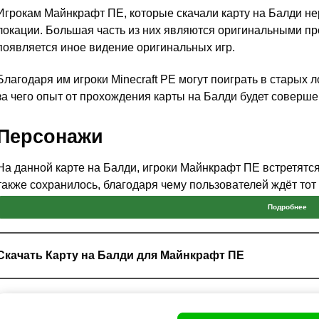
Игрокам Майнкрафт ПЕ, которые скачали карту на Балди н
локации. Большая часть из них являются оригинальными пр
появляется иное видение оригинальных игр.
Благодаря им игроки Minecraft PE могут поиграть в старых
за чего опыт от прохождения карты на Балди будет соверше
Персонажи
На данной карте на Балди, игроки Майнкрафт ПЕ встретятс
также сохранилось, благодаря чему пользователей ждёт тот 
Подробнее
Тем не менее характеристики героев были значительно увел
героя остались на прежнем уровне, из-за чего напряжение 
прохождения.
Скачать Карту на Балди для Майнкрафт ПЕ
Но если игрок Minecraft PE впервые запускает карту на Бал
особенностями персонажей. Сам Балди является очень
фан
Изначально, примеры, которые он будет давать пользовател