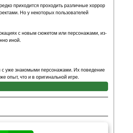
ередко приходится проходить различные хоррор
оектами. Но у некоторых пользователей
 локациях с новым сюжетом или персонажами, из-
нно иной.
я с уже знакомыми персонажами. Их поведение
же опыт, что и в оригинальной игре.
ичены, при этом способности самого главного
будет сохраняться на протяжении всего
ди, то он должен быть ознакомлен с ключевыми
атичным преподавателем математики
.
ю будут простыми, но спустя пару ответов, Стив