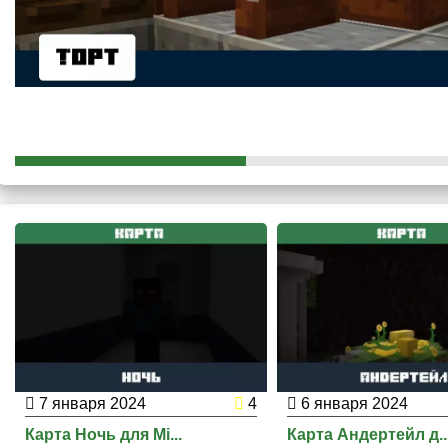
На карте Балди присутствуют различные предметы, которы
Все они были перенесены из оригинальной игры и качеств
даст игрокам полноценно насладиться прохождением
.
7 января 2024
4
6 января 2024
Карта Ночь для Mi...
Карта Андертейл д..