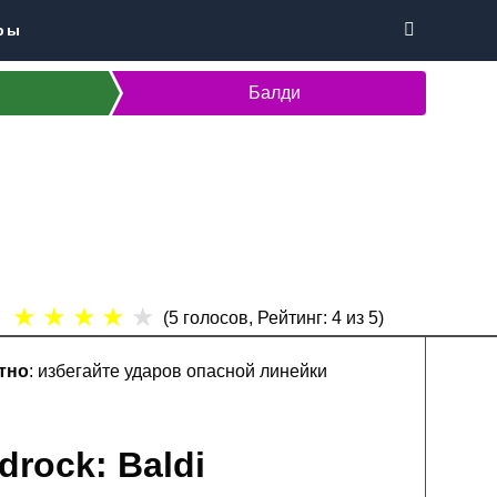
ры
Балди
★
★
★
★
★
(
5
голосов, Рейтинг:
4
из 5)
тно
: избегайте ударов опасной линейки
drock: Baldi