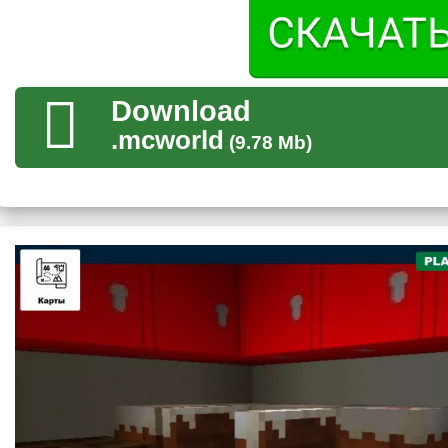
будет получать целую мешанину из символов.
Верного ответа на данное уравнение отсутствует.
Download
.mcworld
(9.78 Mb)
Сюжет
Для данной карты на Балди сюжет был прописан весьма ли
локации является сбор всех кнопок. После нажатия каждой 
сложнейшие уравнения
и в случае, если он не сможет это с
легко нагонять игрока.
При этом, если Стив будет попадаться слишком часто, то
игрока в тюрьму будет его убивать.
Предметы