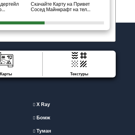
ндертейл
Скачайте Карту на Привет
Скачайте К
...
Сосед Майнкрафт на тел...
Майнкрафт 
Карты
Текстуры
X Ray
Бомж
Туман