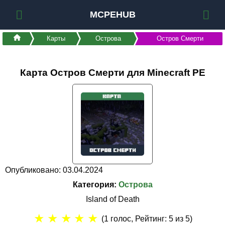
MCPEHUB
Карты
Острова
Остров Смерти
Карта Остров Смерти для Minecraft PE
Опубликовано: 03.04.2024
Категория:
Острова
Island of Death
★
★
★
★
★
(
1
голос, Рейтинг:
5
из 5)