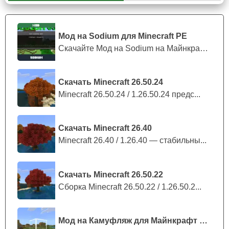
сообщение на пейджер с
дальнейшими инструкциями
.
Теперь пользователь должен создать вакцину против
вируса и вылечить население.
Мод на Sodium для Minecraft PE
Скачайте Мод на Sodium на Майнкрафт П...
Необходимо следовать сюжету.
Скачать Minecraft 26.50.24
Minecraft 26.50.24 / 1.26.50.24 предс...
Геймплей
Основой геймплея на острове смерти
являются
Скачать Minecraft 26.40
аудиозаписи
. Они двигают основной сюжет карты на
Minecraft 26.40 / 1.26.40 — стабильны...
остров смерти. Если игрок Minecraft PE будет
игнорировать их, то он рискует потеряться на столь
Скачать Minecraft 26.50.22
большой локации. Зомби на ней отсутствует, но
Сборка Minecraft 26.50.22 / 1.26.50.2...
ощущение, что кто-то наблюдает есть.
Мод на Камуфляж для Майнкрафт ПЕ