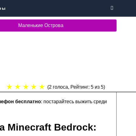
ры
Маленькие Острова
★
★
★
★
★
(
2
голоса, Рейтинг:
5
из 5)
елефон бесплатно
: постарайтесь выжить среди
 Minecraft Bedrock: