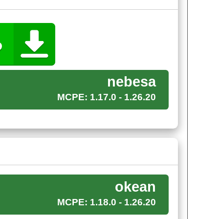
йнкрафт ПЕ в океане. Она является более
ридётся строить длинные мосты. Тем не менее
чень пригодится в локации океана, который
nebesa
MCPE: 1.17.0 - 1.26.20
 от друга, стратегия по их прохождению весьма
 внимание на осровки, на которых находится
okean
трументов, без которых Стив может не выжить.
MCPE: 1.18.0 - 1.26.20