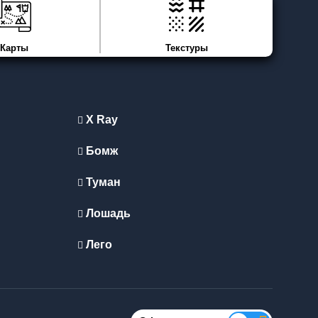
Карты
Текстуры
X Ray
Бомж
Туман
Лошадь
Лего