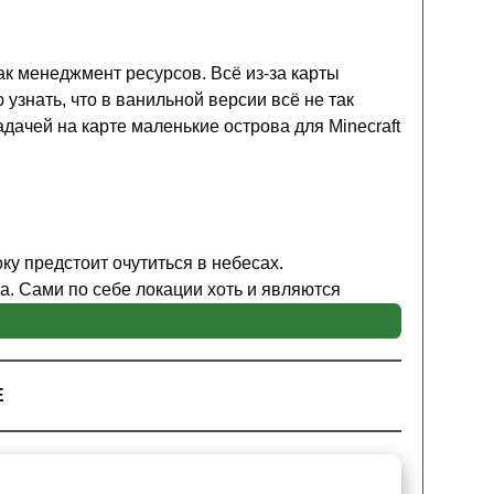
ак менеджмент ресурсов. Всё из-за карты
узнать, что в ванильной версии всё не так
адачей на карте маленькие острова для Minecraft
у предстоит очутиться в небесах.
. Сами по себе локации хоть и являются
. Особенно многие пользователи выделяют
затянуть пояс на своих джинсах.
Е
aft PE весьма высокий уровень дальности
рижды подумать перед тем как переместиться