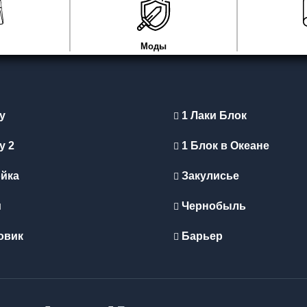
Моды
y
1 Лаки Блок
y 2
1 Блок в Океане
йка
Закулисье
и
Чернобыль
овик
Барьер