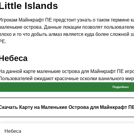
Little Islands
Игрокам Майнкрафт ПЕ предстоит узнать о таком термине к
маленькие острова. Данные локации позволят пользователю 
плохо и то что добыть алмаз является куда более сложной з
PE.
Небеса
На данной карте маленькие острова для Майнкрафт ПЕ игрок
Пользователей ожидают красочные осколки ванильного мира
большими,
в общей сумме на них весьма мало ресурсов
Подробнее
недостаток еды на карте, из-за чего Стиву придётся потуже 
Скачать Карту на Маленькие Острова для Майнкрафт П
Помимо прочего на карте маленькие острова для Minecr
между островами, из-за чего главному герою придётся т
с одной локации на другую.
Небеса