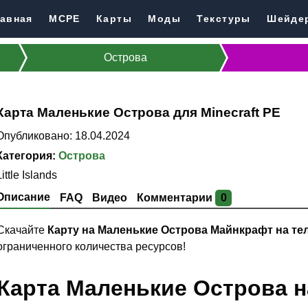
авная
MCPE
Карты
Моды
Текстуры
Шейде
Острова
Карта Маленькие Острова для Minecraft PE
Опубликовано: 18.04.2024
Категория:
Острова
Little Islands
Описание
FAQ
Видео
Комментарии
0
Скачайте
Карту на Маленькие Острова Майнкрафт на т
ограниченного количества ресурсов!
Карта Маленькие Острова на