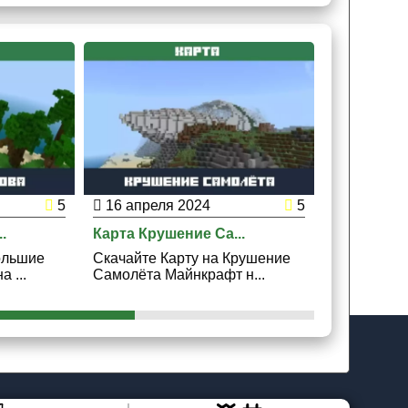
5
16 апреля 2024
5
15 апрел
.
Карта Крушение Са...
Карта Скай
ольшие
Скачайте Карту на Крушение
Скачайте К
 ...
Самолёта Майнкрафт н...
Островами