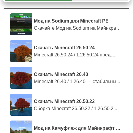
Игрок может пройти этот челлендж при помощи
режима креатива.
Мод на Sodium для Minecraft PE
Скачайте Мод на Sodium на Майнкрафт П...
Баги
Скачать Minecraft 26.50.24
Заполучив всего одну кнопку игрок Minecraft PE может
Minecraft 26.50.24 / 1.26.50.24 предс...
полноценно пройти весь уровень,
ведь даже после её
использования она остаётся у пользователя
,
который скачал карту на хоррор школу.
Скачать Minecraft 26.40
Minecraft 26.40 / 1.26.40 — стабильны...
Скачать Minecraft 26.50.22
Сборка Minecraft 26.50.22 / 1.26.50.2...
Мод на Камуфляж для Майнкрафт ПЕ