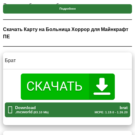
Стив как работник подобного учреждения выехал на
Подробнее
вызов и оказался на карте больницы хоррор для
Minecraft PE и теперь ему предстоит выяснить что же
там произошло.
Скачать Карту на Больница Хоррор для Майнкрафт
ПЕ
Брат
Автор карты на больницу хоррор повествует игроку
Брат
Майнкрафт ПЕ историю, о том как главный герой
отправил своего брата в больницу. Так как тот начал
вести себя очень странно. Спустя время сообщения из
этого места перестали приходить и Стив отправился,
чтобы самолично узнать в чём проблема данного места.
Но только перейдя порог, он просыпается в странной
Download
brat
комнате.
.mcworld
(83.10 Mb)
MCPE: 1.19.0 - 1.26.20
Данная комната является ничем иным как палата. И
теперь игроку Minecraft PE предстоит разузнать куда