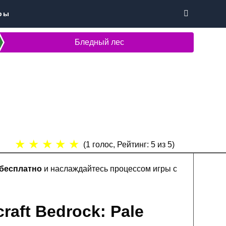
ры
Бледный лес
★
★
★
★
★
(
1
голос, Рейтинг:
5
из 5)
 бесплатно
и наслаждайтесь процессом игры с
raft Bedrock: Pale