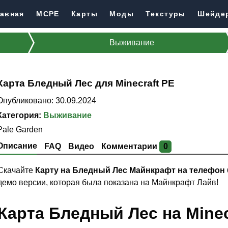
авная
MCPE
Карты
Моды
Текстуры
Шейде
Выживание
Карта Бледный Лес для Minecraft PE
Опубликовано: 30.09.2024
Категория:
Выживание
Pale Garden
Описание
FAQ
Видео
Комментарии
0
Скачайте
Карту на Бледный Лес Майнкрафт на телефон
демо версии, которая была показана на Майнкрафт Лайв!
Карта Бледный Лес на Minec