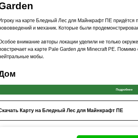
Garden
Игроку на карте Бледный Лес для Майнкрафт ПЕ придётся 
нововведений и механик. Которые были продемонстрирован
Особое внимание авторы локации уделили не только окруже
повстречает на карте Pale Garden для Minecraft PE. Помимо
нейтральные мобы.
Дом
Появление игрока на карте Бледный Лес для Майнкрафт П
Подробнее
жителей, которые с большим удовольствием посветят его во
Также при помощи сундука Стив сможет приготовиться к буд
Скачать Карту на Бледный Лес для Майнкрафт ПЕ
огромное количество щитов. Вместе с ними на карте Pale Ga
Дом состоит из бледного дуба.