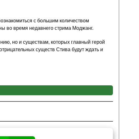
познакомиться с большим количеством
ы во время недавнего стрима Моджанг.
нию, но и существам, которых главный герой
 отрицательных существ Стива будут ждать и
Е
начинается в доме
. Там его будут ожидать трое
 все сложности новой структуры.
ущим сражениям, так как в нём находится
rden для Minecraft PE будут находиться и мечи.