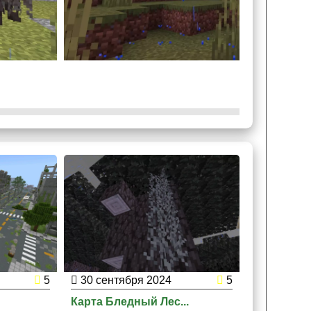
5
30 сентября 2024
5
17 мая 2
Карта Бледный Лес...
Карта Клад