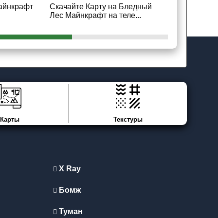
Майнкрафт
Скачайте Карту на Бледный
Скачайте К
Лес Майнкрафт на теле...
Майнкрафт 
Карты
Текстуры
X Ray
Бомж
Туман