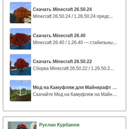
Новички часто испытывают сложности при создании
красивых и функциональных построек. AI-инструменты
Скачать Minecraft 26.50.24
могут предложить идеи домов, ферм или
Minecraft 26.50.24 / 1.26.50.24 предс...
оборонительных сооружений, а также помочь выбрать
подходящие материалы.
Скачать Minecraft 26.40
Minecraft 26.40 / 1.26.40 — стабильны...
Благодаря этому игроки быстрее начинают понимать
принципы архитектуры в Minecraft и создают более
продуманные базы.
Скачать Minecraft 26.50.22
Сборка Minecraft 26.50.22 / 1.26.50.2...
Также искусственный интеллект может генерировать
схемы строительства или даже пошаговые инструкции.
Это особенно полезно в режиме выживания, где важно
Мод на Камуфляж для Майнкрафт ПЕ
эффективно использовать ресурсы и планировать
Скачайте Мод на Камуфляж на Майнкрафт...
развитие поселения.
Навигация и
Руслан Курбанов
исследование мира