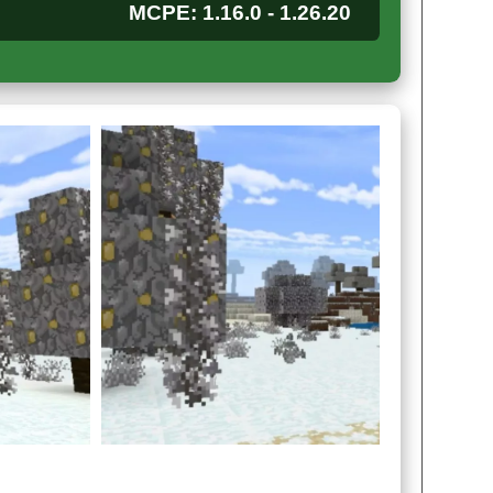
MCPE: 1.16.0 - 1.26.20
ир песочницы в праздничную феерию, полную
ашения и наряды
дополняют картину
ре грядущего праздника и забавам, которые
.