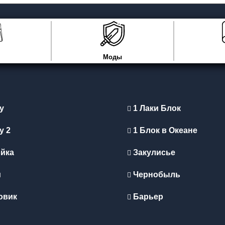
Моды
y
1 Лаки Блок
y 2
1 Блок в Океане
йка
Закулисье
и
Чернобыль
овик
Барьер