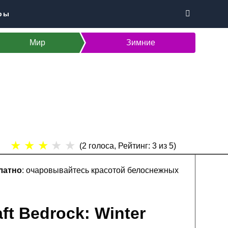
ры
Мир
Зимние
★
★
★
★
★
(
2
голоса, Рейтинг:
3
из 5)
латно
: очаровывайтесь красотой белоснежных
ft Bedrock: Winter