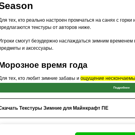
Season
Для тех, кто реально настроен промчаться на санях с горки
предлагаются текстуры от авторов ниже.
Игроки смогут безудержно наслаждаться зимним временем
предметы и аксессуары.
Морозное время года
Для тех, кто любит зимние забавы и
ощущение нескончаемы
Установив данный ресурспак для Minecraft PE, пользовател
Подробнее
биомах.
Скачать Текстуры Зимние для Майнкрафт ПЕ
Примечательно, что автор передал атмосферу того, буд
белоснежный снег.