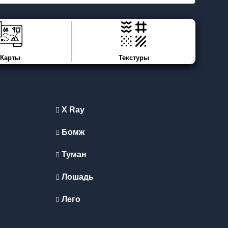
Карты
Текстуры
X Ray
Бомж
Туман
Лошадь
Лего