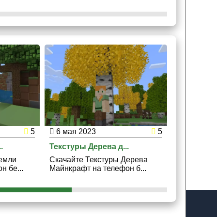
5
6 мая 2023
5
3 мая 20
.
Текстуры Дерева д...
Текстуры 
Земли
Скачайте Текстуры Дерева
Скачайте 
 бе...
Майнкрафт на телефон б...
Майнкрафт 