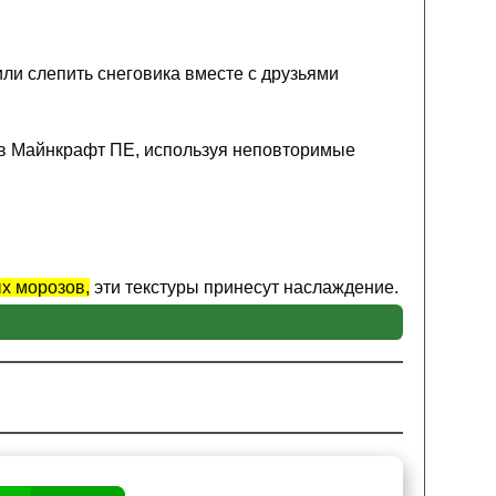
 или слепить снеговика вместе с друзьями
 в Майнкрафт ПЕ, используя неповторимые
х морозов,
эти текстуры принесут наслаждение.
и сразу окажутся в заиндевевших снегом
то недавно выпал самый чистый и