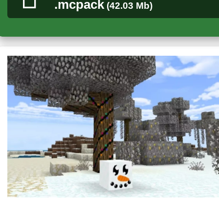
.mcpack
(42.03 Mb)
Зимние текстуры для Майнкрафт ПЕ превращают игровой м
снежных чудес и радостной музыки.
Помимо покрытых снегом ландшафтов,
разнообразные укр
преддверия Нового Года. Пользователи будут рады атмосфе
создаются благодаря уникальному праздничному ресурспаку