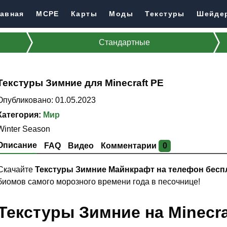
авная
MCPE
Карты
Моды
Текстуры
Шейде
Стандартные
Текстуры Зимние для Minecraft PE
Опубликовано: 01.05.2023
Категория:
Мир
Winter Season
Описание
FAQ
Видео
Комментарии
0
Скачайте
Текстуры Зимние Майнкрафт на телефон бесп
биомов самого морозного времени года в песочнице!
Текстуры Зимние на Minecra