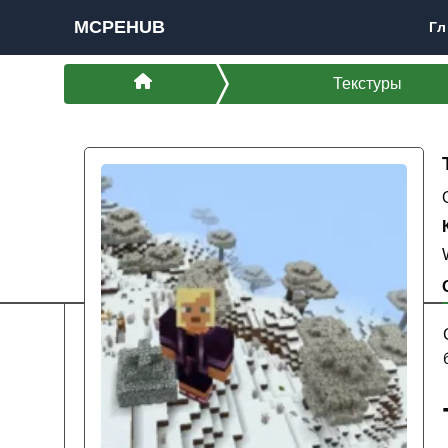
MCPEHUB
Гл
Текстуры