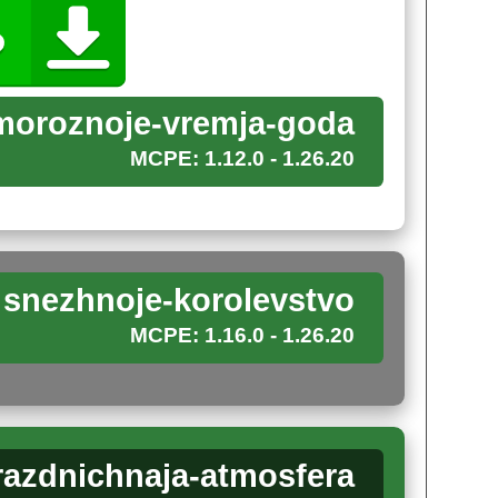
сыпаны пушистым и невесомым пухом. Деревни и
ужающий лес.
 под ногами, которые добавляют реализма
moroznoje-vremja-goda
ем, создавая сложившуюся картину
MCPE: 1.12.0 - 1.26.20
р в волшебную снежную страну. Покрытые
ятных зимних каникулах.
snezhnoje-korolevstvo
MCPE: 1.16.0 - 1.26.20
ыми прогулками в мире заснеженных биомов.
ора Стив прожил осенний период.
razdnichnaja-atmosfera