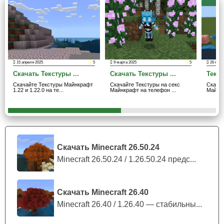
природа виртуального мира, появляются новые краски и
оттенки, тени и объемность предметов.
Многие знают, что подобный пакет ресурсов уже
15 апреля 2025
5
9 марта 2025
5
26 март
разрабатывался для Java издания, а теперь и
Скачать Текстуры ...
Скачать Текстуры ...
Текст
поклонникам Bedrock доступны эти текстуры.
Скачайте Текстуры Майнкрафт
Скачайте Текстуры на секс
Скачай
1.22 и 1.22.0 на те...
Майнкрафт на телефон ...
Майнкр
Скачать Minecraft 26.50.24
Minecraft 26.50.24 / 1.26.50.24 предс...
Скачать Minecraft 26.40
Minecraft 26.40 / 1.26.40 — стабильны...