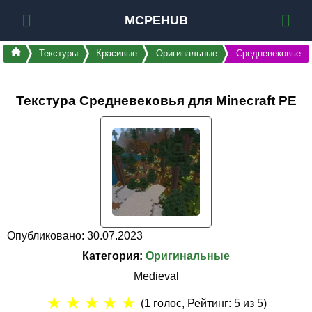
MCPEHUB
Текстуры
Красивые
Оригинальные
Средневековье
Текстура Средневековья для Minecraft PE
Опубликовано: 30.07.2023
Категория:
Оригинальные
Medieval
★
★
★
★
★
(
1
голос, Рейтинг:
5
из 5)