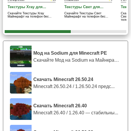
26 марта 2026
3.9
8 июня 2024
5
31 мая 
блочному мире крафтеров больше яркости и
Текстуры Xray для...
Текстуры Свет для...
Текс
насыщенности.
В числе особенностей игроки Minecraft
Скачайте Текстуры Xray
Скачайте Текстуры Свет
Скача
Майнкрафт на телефон бес...
Майнкрафт на телефон бес...
Светя
PE найдут
идеально проработанные текстуры
и
телеф.
детализированное окружение.
Загрузив дополнение, пользователи получат
максимальный набор разрешений — 512x. И,
Мод на Sodium для Minecraft PE
соответственно, все варианты ниже него.
Скачайте Мод на Sodium на Майнкрафт П...
Более того, отличительный внешний вид будет
Скачать Minecraft 26.50.24
присутствовать в Верхнем и Нижнем мире Minecraft PE.
Minecraft 26.50.24 / 1.26.50.24 предс...
Этот пакет однозначно порадует улучшением деталей
вещей, придаст им реалистичности и модифицирует
Скачать Minecraft 26.40
большинство оттенков.
Minecraft 26.40 / 1.26.40 — стабильны...