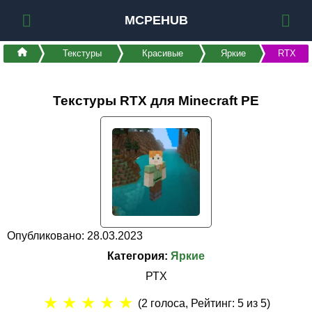
MCPEHUB
Текстуры
Красивые
Яркие
RTX
Текстуры RTX для Minecraft PE
Опубликовано: 28.03.2023
Категория:
Яркие
РТХ
★
★
★
★
★
(
2
голоса, Рейтинг:
5
из 5)