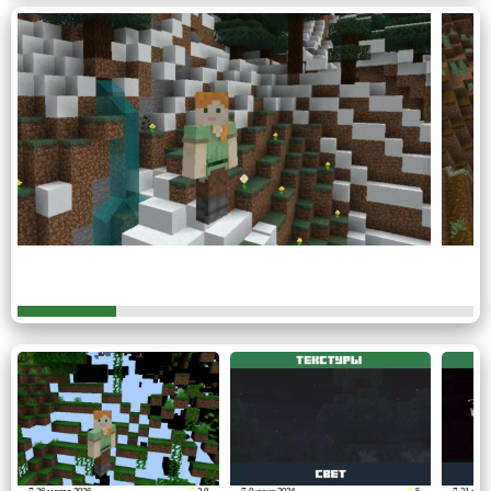
Дополнительно
Заметное дополнение от разработчиков заключается в
том, что окна или все стеклянные предметы изящно
пропускает свет всех оттенков насквозь.
Стоит знать, что автор рекомендует выбрать
яркость на уровне 25 во время использования этих
РТХ текстур в Minecraft PE.
После загрузки данного файла с шейдером Стив
получает эксклюзивный ресурс пак с разрешением 32
пикселя и не узнает свой привычный мир.
Точные детали
Создатели данного набора RTX
призваны придать