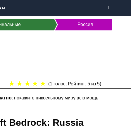
ры
инальные
Россия
★
★
★
★
★
(
1
голос, Рейтинг:
5
из 5)
латно
: покажите пиксельному миру всю мощь
ft Bedrock: Russia