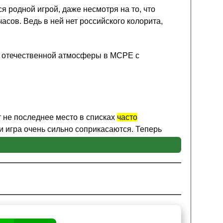
 родной игрой, даже несмотря на то, что
асов. Ведь в ней нет российского колорита,
ть отечественной атмосферы в MCPE с
т не последнее место в списках
часто
 и игра очень сильно соприкасаются. Теперь
егендарный и полюбившийся многим доширак.
нтам
, ведь как только речь заходит о чём-то
го, данная текстура Россия так же заменяет
 специальная аптечка или в случае душевной