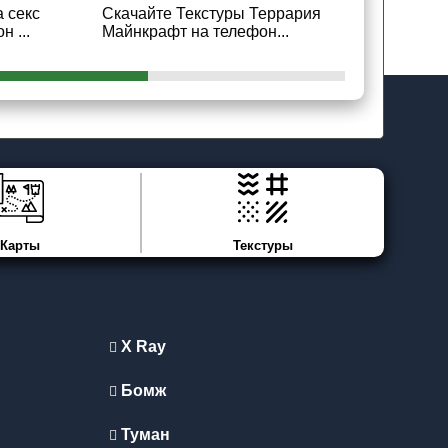
а секс
Скачайте Текстуры Террария
Скачайте Т
 ...
Майнкрафт на телефон...
Майнкрафт 
Карты
Текстуры
X Ray
Бомж
Туман