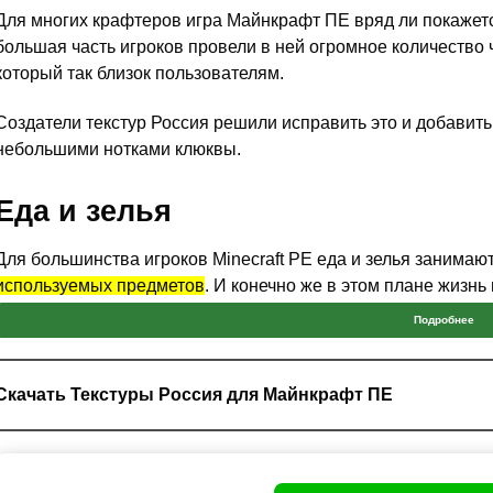
Для многих крафтеров игра Майнкрафт ПЕ вряд ли покажется
большая часть игроков провели в ней огромное количество ч
который так близок пользователям.
Создатели текстур Россия решили исправить это и добави
небольшими нотками клюквы.
Еда и зелья
Для большинства игроков Minecraft PE еда и зелья занимаю
используемых предметов
. И конечно же в этом плане жизнь
вместо обычной жареной курицы и говяжьего мяса будут л
Подробнее
Особенно данные изменения понравится
российским студе
одном, второе сразу приходит в голову. Помимо всего проче
Скачать Текстуры Россия для Майнкрафт ПЕ
стандартные настои на разные виды лекарств, будь то йод,
боли — алкоголь.