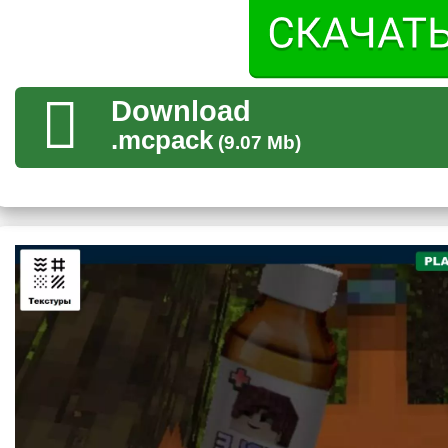
Оружие
Битвы являются так же немаловажным аспектом игры Майнк
браткам, что игрок не имеет при себе алмазов, и даже если о
Два простых аргумента в лице деревянной биты и её 
Download
помогут крафтеру в любом споре.
.mcpack
(9.07 Mb)
Пользователям также стоит учесть, что текстуры Россия 
но против опасных противников лучше всего использова
Валюта
Конечно, в России вряд ли кто-то будет расплачиваться ал
Поэтому авторы текстур ввели вместо них обычную валюту. 
тратить и хранить с трудом заработанную валюту.
Но пользователям всё равно стоить быть осторожными, 