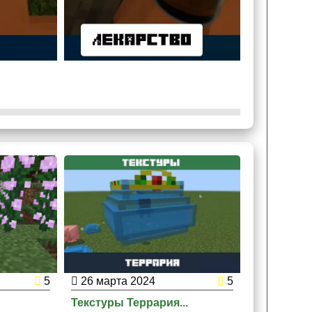
делись.
5
26 марта 2024
5
24 марта
.
Текстуры Террария...
Текстура С