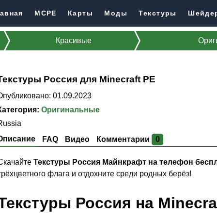
авная
MCPE
Карты
Моды
Текстуры
Шейде
Красивые
Ориг
Текстуры Россия для Minecraft PE
Опубликовано: 01.09.2023
Категория:
Оригинальные
Russia
Описание
FAQ
Видео
Комментарии
0
Скачайте
Текстуры Россия Майнкрафт на телефон бесп
трёхцветного флага и отдохните среди родных берёз!
Текстуры Россия на Minecra