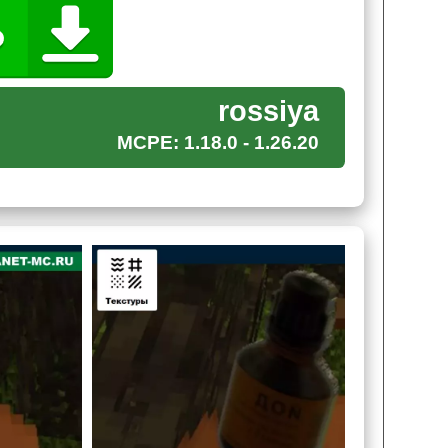
рафт ПЕ. Ведь как иначе пояснить эндер
ни их найдут, то игрок вообще про них не знал.
улучшенной версии с железной проволокой
rossiya
MCPE: 1.18.0 - 1.26.20
бит хоть и выглядят стильно и устрашающе,
ть незеритовый или алмазный меч.
мазами, изумрудами и прочими драгоценностями.
Теперь игроки Minecraft PE спокойно смогут
ведь жители со своей хитрой математикой в