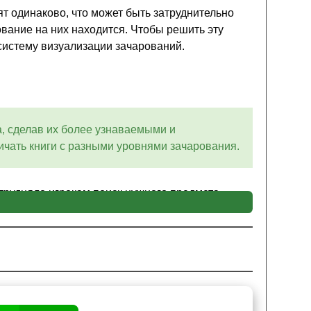
т одинаково, что может быть затруднительно
ование на них находится. Чтобы решить эту
систему визуализации зачарований.
, сделав их более узнаваемыми и
ичать книги с разными уровнями зачарования.
трудняло игрокам поиск нужного предмета.
отратить много времени, перебирая все книги,
ах чар и их уровнях. К примеру, предмет с
,
с золотыми деталями. Чем выше уровень, тем