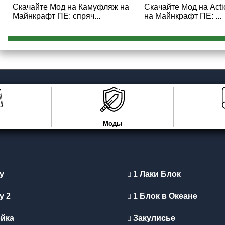
Скачайте Мод на Камуфляж на
Скачайте Мод на Actio
Майнкрафт ПЕ: спряч...
на Майнкрафт ПЕ: ...
Моды
y
1 Лаки Блок
y 2
1 Блок в Океане
йка
Закулисье