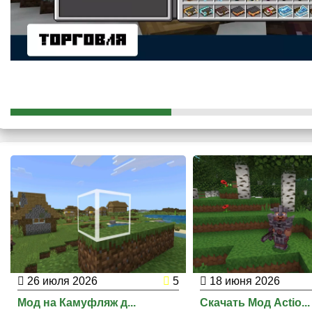
Особенности добавления текстуры книги делают игру боле
могут легко определить, какое зачарование находится 
позволяет экономить время и усилия при поиске нужного пр
Новые текстуры книги также придают игре красоты и при
26 июля 2026
5
18 июня 2026
Мод на Камуфляж д...
Скачать Мод Actio...