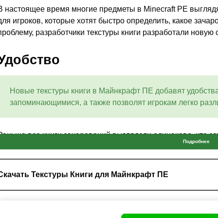
В настоящее время многие предметы в Minecraft PE выглядя
для игроков, которые хотят быстро определить, какое зачар
проблему, разработчики текстуры книги разработали новую 
Удобство
Новые текстуры книги в Майнкрафт ПЕ добавят удобства
запоминающимися, а также позволят игрокам легко разл
Раньше все книги зачарований выглядели одинаково, что за
Подробнее
Например, игрок, который ищет зачарование остроты, мог п
чтобы найти, что ему нужно.
Скачать Текстуры Книги для Майнкрафт ПЕ
Новые текстуры книг для Minecraft PE будут основаны на тип
зачарованием Острота будет иметь красивую
белую обложку
более детализированным будет обложка.