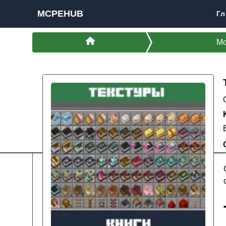
MCPEHUB
Гл
М