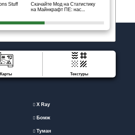
ns Stuff
Скачайте Мод на Статистику
Скачайте 
на Майнкрафт ПЕ: нас...
crosshair д
Карты
Текстуры
X Ray
Бомж
Туман