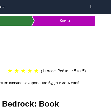
ры
Книга
★
★
★
★
★
(
1
голос, Рейтинг:
5
из 5)
атно
: каждое зачарование будет иметь свой
t Bedrock: Book