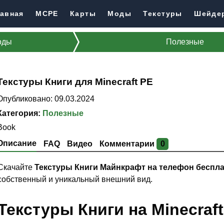
авная
MCPE
Карты
Моды
Текстуры
Шейде
оды
Полезные
Текстуры Книги для Minecraft PE
Опубликовано: 09.03.2024
Категория:
Полезные
Book
Описание
FAQ
Видео
Комментарии
0
Скачайте
Текстуры Книги Майнкрафт на телефон беспл
собственный и уникальный внешний вид.
Текстуры Книги на Minecraf