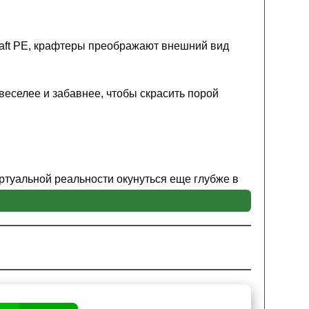
craft PE, крафтеры преображают внешний вид
веселее и забавнее, чтобы скрасить порой
ртуальной реальности окунуться еще глубже в
торые могли отвлекать вас от геймплея.
и инвентаря,
построения и взаимодействия с
 еще более свободно. И открывать новые