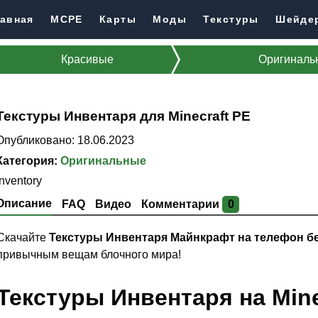
авная
MCPE
Карты
Моды
Текстуры
Шейде
Красивые
Оригиналь
Текстуры Инвентаря для Minecraft PE
Опубликовано: 18.06.2023
Категория:
Оригинальные
Inventory
Описание
FAQ
Видео
Комментарии
0
Скачайте
Текстуры Инвентаря Майнкрафт на телефон б
привычным вещам блочного мира!
Текстуры Инвентаря на Mine