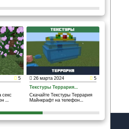
5
26 марта 2024
5
24 марта
.
Текстуры Террария...
Текстура С
а секс
Скачайте Текстуры Террария
Скачайте Т
 ...
Майнкрафт на телефон...
Майнкрафт 