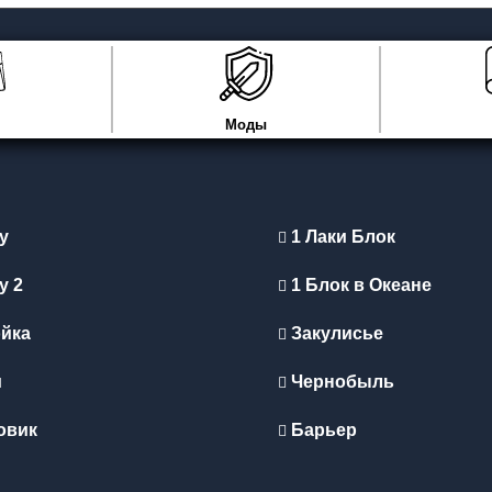
Моды
y
1 Лаки Блок
y 2
1 Блок в Океане
йка
Закулисье
и
Чернобыль
овик
Барьер