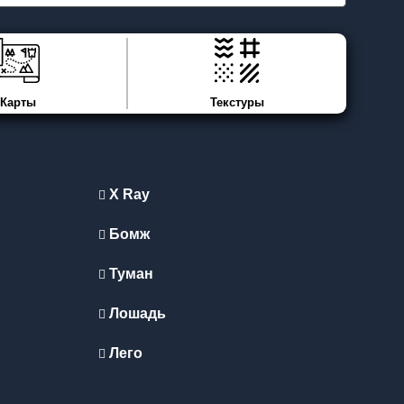
Карты
Текстуры
X Ray
Бомж
Туман
Лошадь
Лего