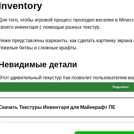
Inventory
Для того, чтобы игровой процесс проходил веселее в Mine
своего инвентаря с помощью разных текстур.
Ниже представлены варианты, как сделать картинку экрана 
тяжелые битвы и сложные крафты.
Невидимые детали
Этот удивительный текустур пак позволит пользователям ви
игровой мир Майнкрафт ПЕ, убрав элементы интерфейса, ко
Подробнее
Больше не будет мешать управление персонажем,
настройк
другими персонажами.
Скачать Текстуры Инвентаря для Майнкрафт ПЕ
Крафтеры смогут почувствовать себя в кубическом мире
грани виртуального мира.