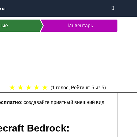
ры
ные
Инвентарь
★
★
★
★
★
(
1
голос, Рейтинг:
5
из 5)
есплатно
: создавайте приятный внешний вид
craft Bedrock: