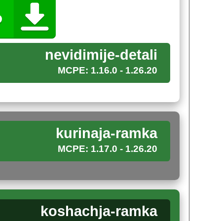
 паком. Он изменит внешнее обрамление
nevidimije-detali
ователей песочницы. И, безусловно, сделает их
MCPE: 1.16.0 - 1.26.20
kurinaja-ramka
з
, придавая игре особый шарм.
ыбку Стиву, перед тяжелым испытанием на
MCPE: 1.17.0 - 1.26.20
ики кубического пространства станут
koshachja-ramka
я.
На этот раз это будет милый котик.