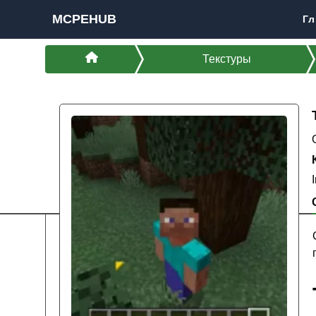
MCPEHUB
Гл
Текстуры