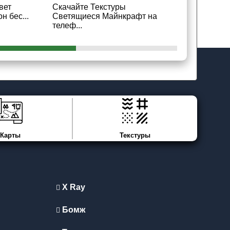
вет
Скачайте Текстуры
Скачайте 
 бес...
Светящиеся Майнкрафт на
Майнкрафт 
телеф...
Карты
Текстуры
X Ray
Бомж