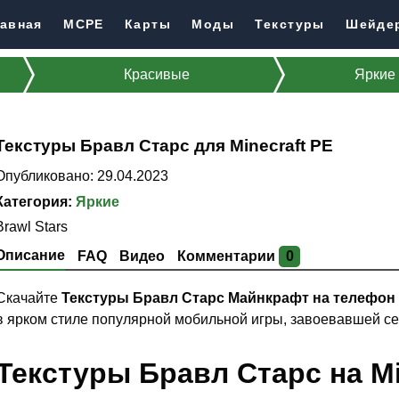
авная
MCPE
Карты
Моды
Текстуры
Шейде
Красивые
Яркие
Текстуры Бравл Старс для Minecraft PE
Опубликовано: 29.04.2023
Категория:
Яркие
Brawl Stars
Описание
FAQ
Видео
Комментарии
0
Скачайте
Текстуры Бравл Старс Майнкрафт на телефон
в ярком стиле популярной мобильной игры, завоевавшей с
Текстуры Бравл Старс на Mi