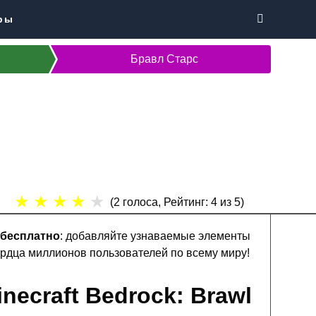
ры
Бравл Старс
★
★
★
★
★
(
2
голоса, Рейтинг:
4
из 5)
 бесплатно
: добавляйте узнаваемые элементы
ердца миллионов пользователей по всему миру!
necraft Bedrock: Brawl