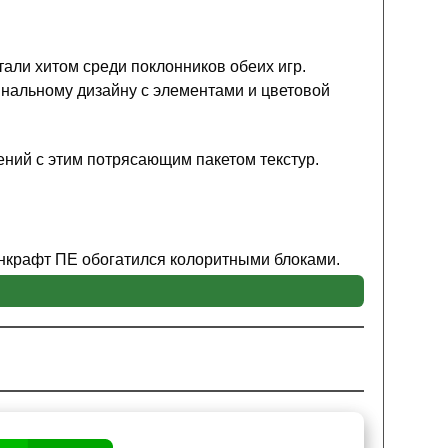
али хитом среди поклонников обеих игр.
инальному дизайну с элементами и цветовой
ний с этим потрясающим пакетом текстур.
йнкрафт ПЕ обогатился колоритными блоками.
одействия
с виртуальным миром этой известной
адует глаз. Серьезно подойдя к созданию
и сцен на поле битвы в мобильной версии