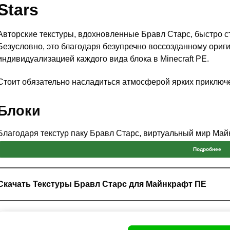
Stars
Авторские текстуры, вдохновленные Бравл Старс, быстро ст
Безусловно, это благодаря безупречно воссозданному ориг
индивидуализацией каждого вида блока в Minecraft PE.
Стоит обязательно насладиться атмосферой ярких приключе
Блоки
Благодаря текстур паку Бравл Старс, виртуальный мир Ма
Теперь энтузиасты
смогут прочувствовать амплитуду взаим
Подробнее
игры.
Тонкая детализация каждого элемента блока впечатляет и р
Скачать Текстуры Бравл Старс для Майнкрафт ПЕ
игрового пространства, можно добиться точной репродукци
культовой игры.