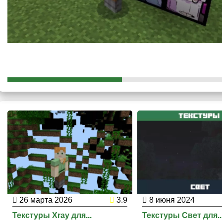
и нанесения урона.
Стив сможет испытать разнообразные виды брони. Автор 
помощью разных деталей в блочном мире.
Более того, каждый игрок оценит масштаб яркости, которую
дополнения.
26 марта 2026
3.9
8 июня 2024
Текстуры Xray для...
Текстуры Свет для..