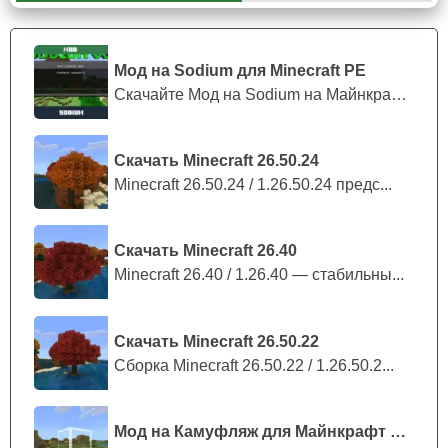
получить экипировку своих любимых героев.
Сначала нужно открыть свой инвентарь в игре, где
Мод на Sodium для Minecraft PE
вместо стандартной брони игроков ожидают
Скачайте Мод на Sodium на Майнкрафт П...
уникальные космические костюмы.
Создатель
предложил
пять разных вариаций цвета,
которые
соответствуют оригинальному дизайну.
Скачать Minecraft 26.50.24
Minecraft 26.50.24 / 1.26.50.24 предс...
Еще один интересный момент заключается в том,
что эти наряды не имеют рукавов. Это придаёт их
Скачать Minecraft 26.40
внешнему виду больше сходства с персонажами
Minecraft 26.40 / 1.26.40 — стабильны...
популярной игры.
Скачать Minecraft 26.50.22
Чтобы активировать данную текстуру, необходимо
Сборка Minecraft 26.50.22 / 1.26.50.2...
перейти в меню и включить режим креатива.
Мод на Камуфляж для Майнкрафт ПЕ