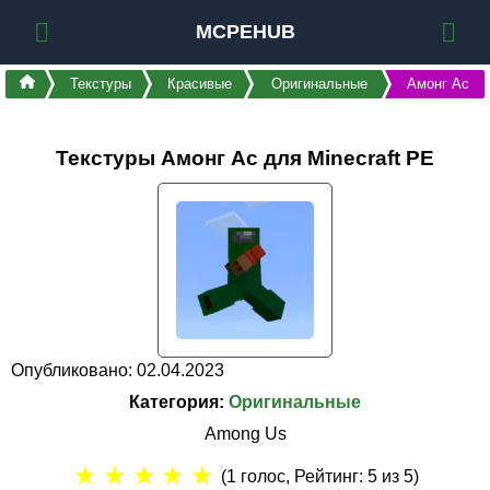
MCPEHUB
Текстуры
Красивые
Оригинальные
Амонг Ас
Текстуры Амонг Ас для Minecraft PE
Опубликовано: 02.04.2023
Категория:
Оригинальные
Among Us
★
★
★
★
★
(
1
голос, Рейтинг:
5
из 5)