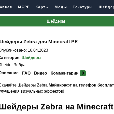
авная
MCPE
Карты
Моды
Текстуры
Шейде
Шейдеры
Шейдеры Zebra для Minecraft PE
Опубликовано: 16.04.2023
Категория:
Шейдеры
Sheider Зебра
Описание
FAQ
Видео
Комментарии
0
Скачайте Шейдеры Zebra
Майнкрафт на телефон беспла
улучшения визуальных эффектов!
Шейдеры Zebra на Minecraft