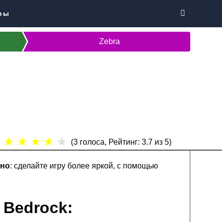
ры
Zebra
★
★
★
★
★
(
3
голоса, Рейтинг:
3.7
из 5)
тно
: сделайте игру более яркой, с помощью
 Bedrock: