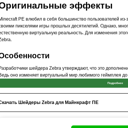
Оригинальные эффекты
Minecraft PE влюбил в себя большинство пользователей из
своими пикселями игры прошлых десятилетий. Однако, мног
естественную виртуальную реальность. Для изменения это
Zebra.
Особенности
Разработчики шейдера Zebra утверждают, что это дополнен
Ведь оно изменяет виртуальный мир любимого геймплея до 
задача — улучшить графику игрового мира.
Подробнее
Стоит отметить также функцию снижения яркости, благодар
более таинственной
и приятной глазу главного героя.
Скачать Шейдеры Zebra для Майнкрафт ПЕ
Окружающая природа и погода