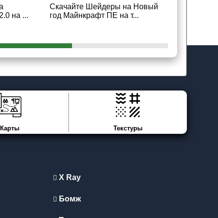
а
Скачайте Шейдеры на Новый
Скачайте 
0 на ...
год Майнкрафт ПЕ на т...
Fabric Май
бе...
Карты
Текстуры
X Ray
Бомж