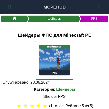
MCPEHUB
Шейдеры
FPS
Шейдеры ФПС для Minecraft PE
Опубликовано: 28.06.2024
Категория:
Шейдеры
Sheider FPS
★
★
★
★
★
(
1
голос, Рейтинг:
5
из 5)