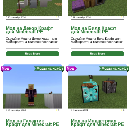
30 сентября 2024
5
29 сентября 2024
5
Мод на Декор Крафт
Мод на Билд Крафт
для Minecraft PE
для Minecraft PE
Скачайте Мод на Декор Крафт для
Скачайте Мод на Билд Крафт для
Майнкрафт на телефон бесплатно:
Майнкрафт на телефон бесплатно:
…
…
Read More
Read More
Мод
Моды на крафт
Мод
Моды на крафт
28 сентября 2024
5
8 августа 2024
4
Мод на Галактик
Мод на Индастриал
Крафт для Minecraft PE
Крафт для Minecraft PE