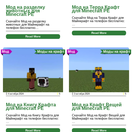
Мод на разделку
Мод на Терра Крафт
животных для
для Minecraft PE
Minecraft PE
Скачайте Мод на Терра Крафт для
Майнкрафт на телефон бесплатно:
Скачайте Мод на разделку
…
животных для Майнкрафт на
телефон бесплатно…
Read More
Read More
Мод
Моды на крафт
Мод
Моды на крафт
4 октября 2024
5
3 октября 2024
5
Мод на Книгу Крафта
Мод на Крафт Вещей
для Minecraft PE
для Minecraft PE
Скачайте Мод на Книгу Крафта для
Скачайте Мод на Крафт Вещей для
Майнкрафт на телефон бесплатно:
Майнкрафт на телефон бесплатно:
…
…
Read More
Read More