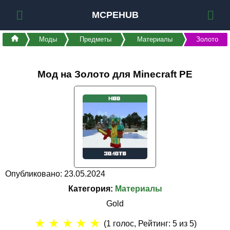
MCPEHUB
Моды
Предметы
Материалы
Золото
Мод на Золото для Minecraft PE
Опубликовано: 23.05.2024
Категория:
Материалы
Gold
★
★
★
★
★
(
1
голос, Рейтинг:
5
из 5)