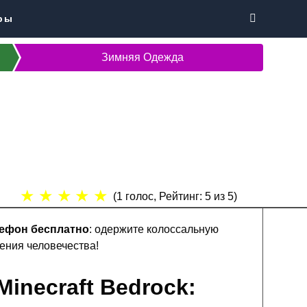
ры
Зимняя Одежда
★
★
★
★
★
(
1
голос, Рейтинг:
5
из 5)
лефон бесплатно
: одержите колоссальную
ения человечества!
inecraft Bedrock: