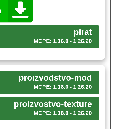
жет с лёгкостью совместить процесс
ть насмерть.
pirat
мером это мечта каждого
любителя моды
. К
MCPE: 1.16.0 - 1.26.20
ходиться мириться с неподходящей формой.
чередь носят лохмотья. Данный беспредел
 идеальный образ для зимней пустоши, чтобы
proizvodstvo-mod
я года.
MCPE: 1.18.0 - 1.26.20
жен ткацкий станок.
proizvostvo-texture
MCPE: 1.18.0 - 1.26.20