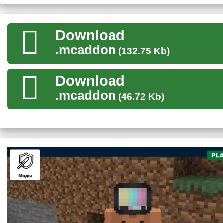
Данный мод на зимнюю одежду прекрасно подойдёт тому т
период небольшой метелью
. Ведь таким игрокам Minecr
дополнение предложит игрокам уникальные виды защиты от
Download
.mcaddon
(132.75 Kb)
Аксолотль на голове не защитит пользователя от холода.
Download
.mcaddon
(46.72 Kb)