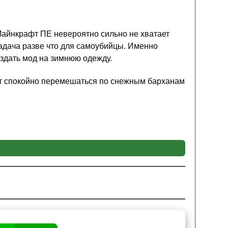
 Майнкрафт ПЕ невероятно сильно не хватает
 задача разве что для самоубийцы. Именно
здать мод на зимнюю одежду.
гут спокойно перемешаться по снежным барханам
ь стремились найти как можно больше злачных
ть им приходилось не самые приятные места.
ная часть Америки, с их невероятными
 менее
морским крысам
удалось добиться
 мод на зимнюю одежду добавит огромное