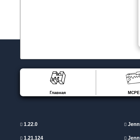
Главная
MCPE
1.22.0
Jenn
1.21.124
Jenn