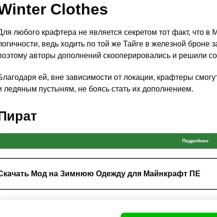
Winter Clothes
Для любого крафтера не является секретом тот факт, что в
логичности, ведь ходить по той же Тайге в железной броне
поэтому авторы дополнений скооперировались и решили со
Благодаря ей, вне зависимости от локации, крафтеры смо
и ледяным пустыням, не боясь стать их дополнением.
Пират
В период гонки за исследованием территорий, пираты очен
Подробнее
мест, вне зависимости от того что там находится. А посеща
Очень хорошим примером послужит та же африка или север
холодами.
Скачать Мод на Зимнюю Одежду для Майнкрафт ПЕ
Шмотьё приходилось изготавливать из чего попало. Тем не
хорошего результата в плане утепления своих тел. Данный