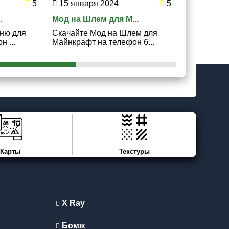
5
15 января 2024
5
24 ноябр
.
Мод на Шлем для M...
Мод на Дос
оню для
Скачайте Мод на Шлем для
Скачайте М
 ...
Майнкрафт на телефон б...
Майнкрафт 
Карты
Текстуры
X Ray
Бомж