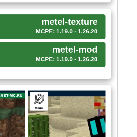
ипу крафтеров,
которые считают ледниковый
aft PE необходима специальная форма. Данное
 холодных и жестоких дней.
metel-texture
MCPE: 1.19.0 - 1.26.20
metel-mod
MCPE: 1.19.0 - 1.26.20