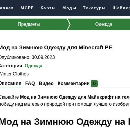
авная
MCPE
Карты
Моды
Текстуры
Шейде
Предметы
Одежда
Мод на Зимнюю Одежду для Minecraft PE
Опубликовано: 30.09.2023
Категория:
Одежда
Winter Clothes
Описание
FAQ
Видео
Комментарии
0
Скачайте
Мод на Зимнюю Одежду для Майнкрафт на те
победу над матерью природой при помощи лучшего изобрет
Мод на Зимнюю Одежду на M