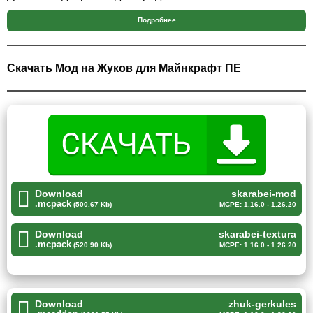
разными жуками.
Подробнее
Скарабеи
Скачать Мод на Жуков для Майнкрафт ПЕ
В мире существует огромное множество разных жуков.
Данный мод в Майнкрафт ПЕ предлагает выпустить в
блочный мир
самых настоящих скарабеев.
Насекомые настолько реалистичные, что с трудом
можно отличить их от настоящих. Можно
Download
skarabei-mod
использовать насекомое в качестве еды для птиц
.mcpack
(500.67 Kb)
MCPE: 1.16.0 - 1.26.20
на ферме.
Download
skarabei-textura
.mcpack
(520.90 Kb)
MCPE: 1.16.0 - 1.26.20
Или просто любоваться их умиротворенной жизнью на
лужайке. Кстати, в дополнении
имеются и другие
мобы, которые гармонично впишутся в игру.
Download
zhuk-gerkules