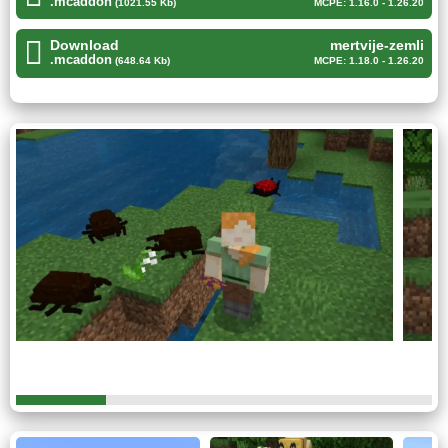
.mcaddon
(1021.55 Kb)
MCPE: 1.16.0 - 1.26.20
Жук Геркулес
Download
mertvije-zemli
.mcaddon
(648.64 Kb)
MCPE: 1.18.0 - 1.26.20
Необычный вид жука предлагает добавить в свой мир
автор данного мода Minecraft PE. Отличительной
особенностью насекомого является его рог. С его
помощью моб копает землю и питается.
Цвет, форма и размер идеально передают его
оригинальную версию. Можно смело положить его
в банку и разглядывать черты лапок и панциря.
Кроме того, в аддоне присутствуют для изучения еще
несколько интересных видов бабочек, комаров и прочей
живности.
Мертвые земли