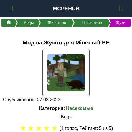
MCPEHUB
Моды
Животные
Насекомые
Жуки
Мод на Жуков для Minecraft PE
Опубликовано: 07.03.2023
Категория:
Насекомые
Bugs
★
★
★
★
★
(
1
голос, Рейтинг:
5
из 5)