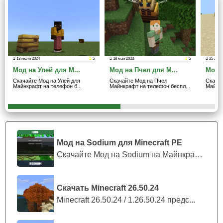
Завершает подборку модов дополнение, в котором
каждый найдет себе занятие в Майнкрафт ПЕ. Картина
напоминает землю после апокалипсиса. Здесь нет
никого, кроме Стива и опасной нечисти. По земле
ползают разные жуки,
скорпионы и прочие мобы.
13 июля 2024
5
18 мая 2023
5
25 апре
Мод на Улей для M...
Мод на Пчел для M...
Мод н
Чтобы выжить в таких страшных условиях, придется
Скачайте Мод на Улей для
Скачайте Мод на Пчел
Скачай
Майнкрафт на телефон б...
Майнкрафт на телефон беспл...
Майнкр
готовить еду из насекомых и спасаться от разной нежити
тем, что попадет под руку.
Мод на Sodium для Minecraft PE
Скачайте Мод на Sodium на Майнкрафт П...
Скачать Minecraft 26.50.24
Minecraft 26.50.24 / 1.26.50.24 предс...