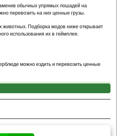
 заменив обычных упрямых лошадей на
но перевозить на них ценные грузы.
их животных. Подборка модов ниже открывает
ного использования их в геймплее.
верблюде можно ездить и перевозить ценные
е полезными, когда на них устанавливают до
возки ресурсов на дальние расстояния. Однако,
ь, всё содержимое сундука на нём будет