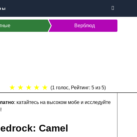
ры
тные
Верблюд
★
★
★
★
★
(
1
голос, Рейтинг:
5
из 5)
платно
: катайтесь на высоком мобе и исследуйте
!
edrock: Camel