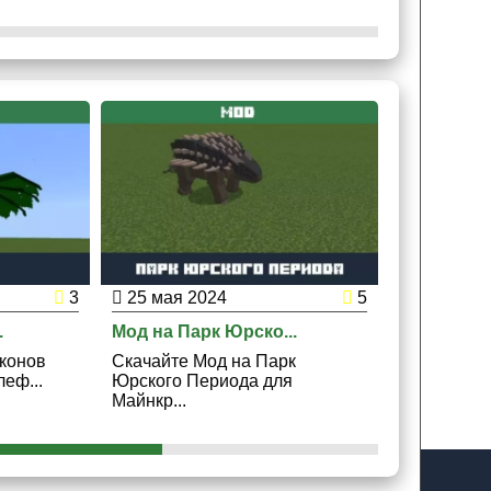
3
25 мая 2024
5
24 мая 2
.
Мод на Парк Юрско...
Мод на Мед
конов
Скачайте Мод на Парк
Скачайте 
еф...
Юрского Периода для
Майнкрафт 
Майнкр...