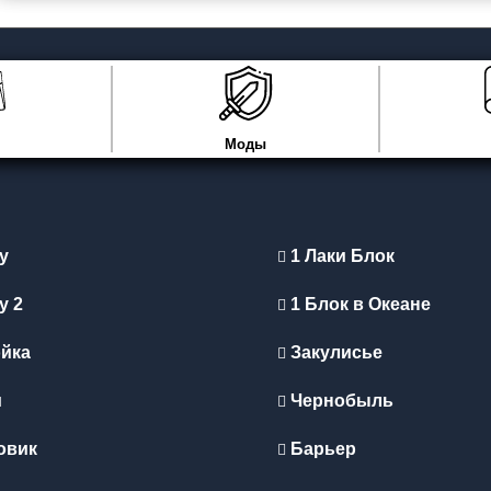
Моды
y
1 Лаки Блок
y 2
1 Блок в Океане
йка
Закулисье
и
Чернобыль
овик
Барьер