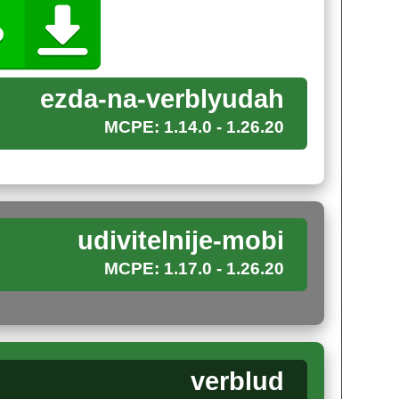
в ответ.
ezda-na-verblyudah
орые не боятся засухи и могут стать
MCPE: 1.14.0 - 1.26.20
шом горбатом животном, не боясь песчаных
дуки и транспортировать вещи на дальние
udivitelnije-mobi
MCPE: 1.17.0 - 1.26.20
ых обитателей через яйца призыва. И увидеть
 новых ощущений в игровой мир.
verblud