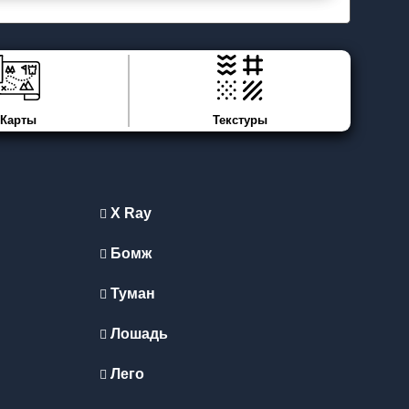
Карты
Текстуры
X Ray
Бомж
Туман
Лошадь
Лего