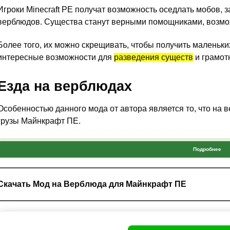
Игроки Minecraft PE получат возможность оседлать мобов,
верблюдов. Существа станут верными помощниками, возмож
Более того, их можно скрещивать, чтобы получить маленьк
интересные возможности для
разведения существ
и грамот
Езда на верблюдах
Особенностью данного мода от автора является то, что на 
грузы Майнкрафт ПЕ.
Подробнее
Стоит отметить, что мобы медленны, но становятся боле
27 слотов инвентаря.
Скачать Мод на Верблюда для Майнкрафт ПЕ
Это безусловно делает их идеальными для хранения и пере
важно знать и то, что
если вы позволите верблюду умерет
потеряно.