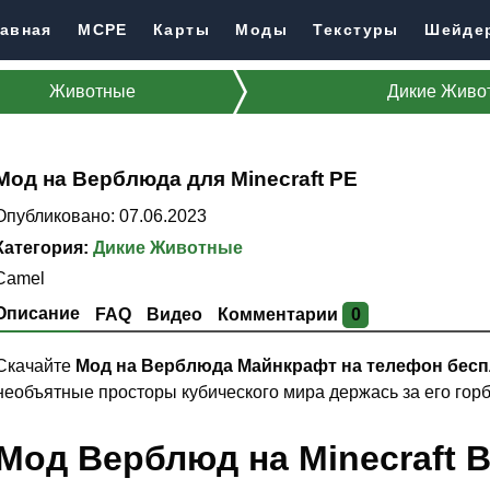
авная
MCPE
Карты
Моды
Текстуры
Шейде
Животные
Дикие Живо
Мод на Верблюда для Minecraft PE
Опубликовано: 07.06.2023
Категория:
Дикие Животные
Camel
Описание
FAQ
Видео
Комментарии
0
Скачайте
Мод на Верблюда Майнкрафт на телефон бес
необъятные просторы кубического мира держась за его горб
Мод Верблюд на Minecraft B