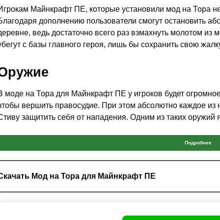
Игрокам Майнкрафт ПЕ, которые установили мод на Тора н
Благодаря дополнению пользователи смогут остановить аб
деревне, ведь достаточно всего раз взмахнуть молотом из м
убегут с базы главного героя, лишь бы сохранить свою жалк
Оружие
В моде на Тора для Майнкрафт ПЕ у игроков будет огромное
чтобы вершить правосудие. При этом абсолютно каждое из 
Стиву защитить себя от нападения. Одним из таких оружий
Его скорость и урон сравнима с молнией, благодаря чему
ун
Подробнее
удар.
Тем не менее, для баланса в моде на Тора для Minecraft P
Скачать Мод на Тора для Майнкрафт ПЕ
Дополнительная сложность была создана при помощи введе
Создаётся она в верстаке, если расположить звезду края по
игрок заполучит столь желанный материал для изготовлени