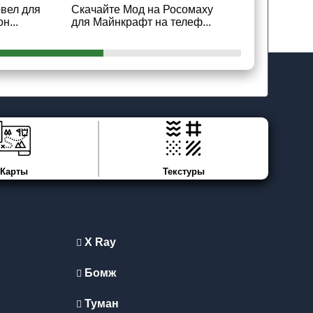
вел для
Скачайте Мод на Росомаху
Скачайте М
н...
для Майнкрафт на телеф...
Майнкрафт 
Карты
Текстуры
X Ray
Бомж
Туман