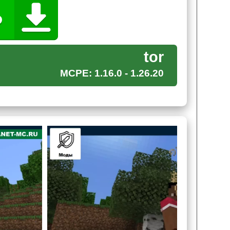
о.
tor
MCPE: 1.16.0 - 1.26.20
ановил мод на Тора является Суртур, это
носит
колоссального размера урон
и полностью
тупает с ним в схватку. В противном случае
владеет.
 который добавляется при установке мода на Тора
огромное упущение и
добавляет другие