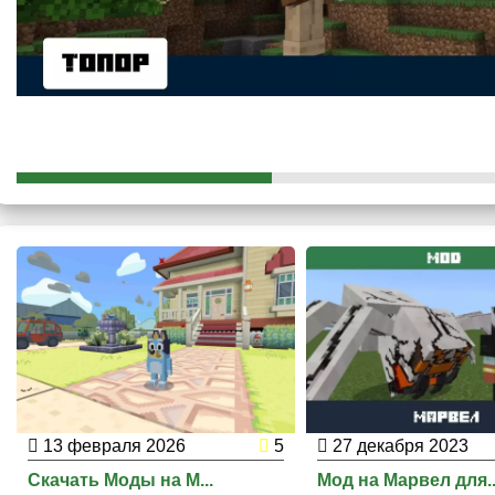
особенности
. К примеру, игрок сможет бросить меч Хеллы.
13 февраля 2026
5
27 декабря 2023
Скачать Моды на M...
Мод на Марвел для..