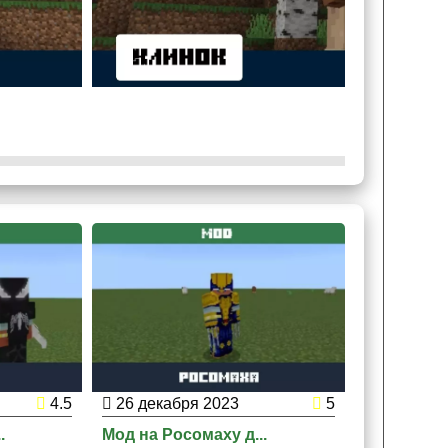
4.5
26 декабря 2023
5
25 декаб
.
Мод на Росомаху д...
Мод на Дэд