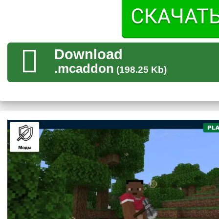
Добыть данный металл в естественной среде невозможн
Download
Противник
.mcaddon
(198.25 Kb)
Главным противником для игрока Майнкрафт ПЕ который уст
огромный моб, высотой в несколько десятков блоков. Он на
агрессивен. На начальных этапах пользователю лучше не вс
главный герой может погибнуть.
При убийстве Суртура, с него выпадает меч, которым он 
Особенности
Игрокам стоит учесть, что они не смогут летать с молотом,
для Minecraft PE. Тем не менее дополнение учитывает это 