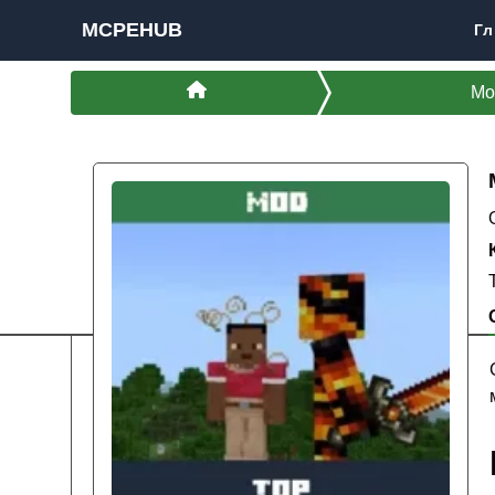
MCPEHUB
Гл
Мо