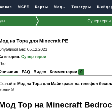
авная
MCPE
Карты
Моды
Текстуры
Шейде
ды
Супер герои
Мод на Тора для Minecraft PE
Опубликовано: 05.12.2023
Категория:
Супер герои
Thor
Описание
FAQ
Видео
Комментарии
0
Скачайте
Мод на Тора для Майнкрафт на телефон беспл
молний!
Мод Тор на Minecraft Bedroc