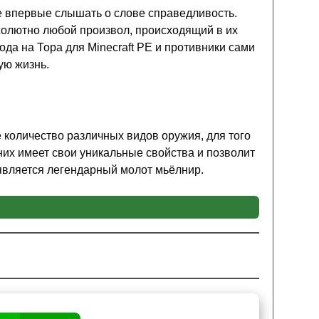
е впервые слышать о слове справедливость.
солютно любой произвол, происходящий в их
ода на Тора для Minecraft PE и противники сами
ую жизнь.
 количество различных видов оружия, для того
них имеет свои уникальные свойства и позволит
 является легендарный молот мьёлнир.
ичтожить противника
можно в один простой
E создание подобных оружий было усложнено.
ния специальной руды под названием уру.
 центру и обложить её металлом, в таком случае
я громсекиры.