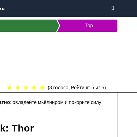
ры
Тор
★
★
★
★
★
(
3
голоса, Рейтинг:
5
из 5)
атно
: овладейте мьёлниром и покорите силу
k: Thor