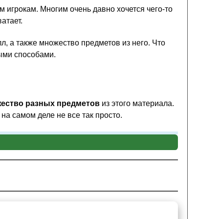
 игрокам. Многим очень давно хочется чего-то
атает.
л, а также множество предметов из него. Что
ыми способами.
ество разных предметов
из этого материала.
на самом деле не все так просто.
стальная палочка, вместо стандартной
алл тоже необходимо крафтить
. Найти этот
т, даже если очень сильно постараются. Крафт