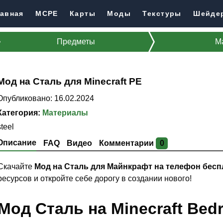
авная
MCPE
Карты
Моды
Текстуры
Шейде
Предметы
М
Мод на Сталь для Minecraft PE
Опубликовано: 16.02.2024
Категория:
Материалы
steel
Описание
FAQ
Видео
Комментарии
0
Скачайте
Мод на Сталь для Майнкрафт на телефон бесп
ресурсов и откройте себе дорогу в создании нового!
Мод Сталь на Minecraft Bedr