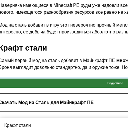
Наверняка имеющиеся в Minecraft PE руды уже надоели всем
нового, имеющегося разнообразия ресурсов все равно не хв
Мод на сталь добавит в игру этот невероятно прочный метал
интересно, ее добыча будет производиться абсолютно разн
Крафт стали
Самый первый мод на сталь добавит в Майнкрафт ПЕ
множ
Броня выглядит довольно стандартно, да и оружие тоже. Но 
Подробнее
Для того чтобы скрафтить стальное оружие, необходима 
деревянной.
Скачать Мод на Сталь для Майнкрафт ПЕ
Помимо этого, мод на сталь сделан так мудрено, что сам
мет
ценный металл в шахтах Minecraft PE пользователи не смогу
Крафт стали
стали производится следующим образом: