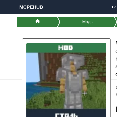
MCPEHUB
Гл
Моды