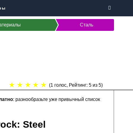
ры
атериалы
Сталь
★
★
★
★
★
(
1
голос, Рейтинг:
5
из 5)
латно
: разнообразьте уже привычный список
ock: Steel