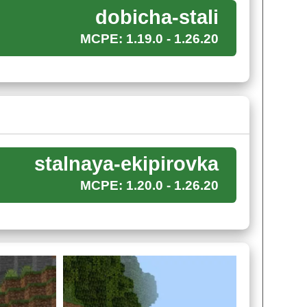
dobicha-stali
вых доспех
для Minecraft PE. Вся эта стальная
MCPE: 1.19.0 - 1.26.20
мело устраивать реконструкции исторических
того потребуется
специальный верстак
.
stalnaya-ekipirovka
MCPE: 1.20.0 - 1.26.20