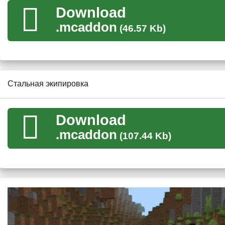
Download
Последний мод на сталь отличился
огромным списком но
.mcaddon
(46.57 Kb)
экипировка больше напоминает рыцарскую, так что можно с
сражений.
Но пользователям стоит учитывать, что для крафта всего э
Стальная экипировка
Download
.mcaddon
(107.44 Kb)