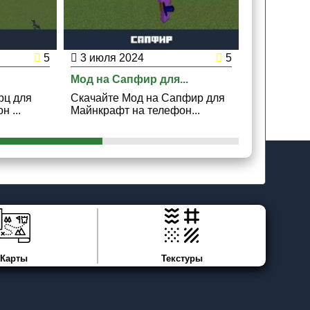
5
3 июля 2024
5
2 июля 2
Мод на Сапфир для...
Мод на Пес
рц для
Скачайте Мод на Сапфир для
Скачайте М
 ...
Майнкрафт на телефон...
Майнкрафт 
Карты
Текстуры