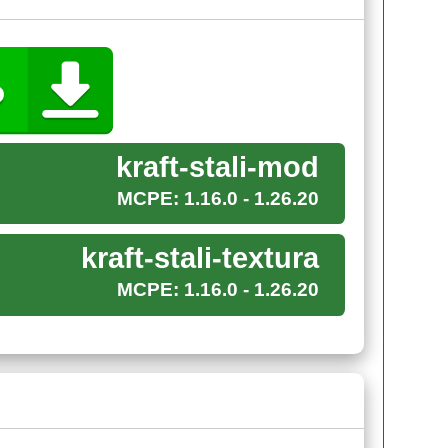
ный слиток железа;
ок нового металла.
kraft-stali-mod
т раз заморачиваться с созданием не придется.
фт ПЕ, а позже переплавить ее в слитки.
MCPE: 1.16.0 - 1.26.20
. Доспехи, которые добавит мод на сталь, в этот
kraft-stali-textura
м наверняка хотел бы похвастаться любой
MCPE: 1.16.0 - 1.26.20
мплектов сделан из чистой стали, а другой