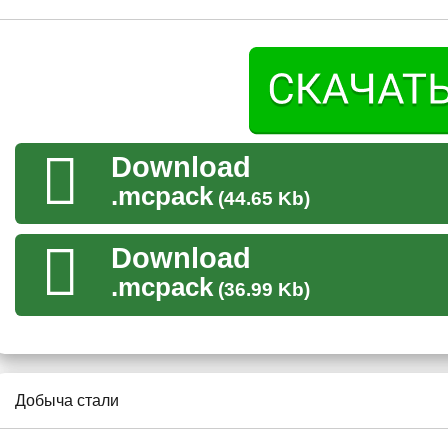
С помощью угля и трех слитков железа получаем особен
переплавляем этот самый слиток в печи и получаем слит
Добыча стали
Download
Этот мод на сталь гораздо проще предыдущего, ведь на это
Руду теперь можно спокойно добыть в пещерах
Майнкра
.mcpack
(44.65 Kb)
Конечно же, не обойдется без
новой брони и нового оружия
Download
раз выглядят очень стильно и необычно. Таким снаряжение
пользователь перед своими друзьями.
.mcpack
(36.99 Kb)
Кстати, как можно заметить по внешнему виду, один из ко
содержит в себе примеси.
Добыча стали
Стальная экипировка